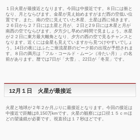
１日火星が最接近となります。今回は中接近です。８日には衝と
なり、月とならびます。金星が見え始めますがまだ西の空低い位
置です。また、南の空に見えていた木星、土星は西に傾きます。
２６日から２７日には土星と月が、２日と2９日には木星と月が
南西の空でならびます。夕方少し早めの時間で見ましょう。水星
が２２日に東方最大離角となり、夕方の西の空で見るチャンスと
なります。近くには金星も見えていますから見つけやすいでしょ
う。14日の夜にはふたご座流星群のピーク前の出現が予想されま
す。８日の満月は「フル・コールド・ムーン（冷たい月）」の名
前があります。暦では7日が「大雪」、22日が「冬至」です。
12月１日 火星が最接近
火星と地球が２年２か月ぶりに最接近となります。今回の接近は
中接近で距離は8,150万kmです。火星の観察には口径１５ｃｍほ
どの望遠鏡が必要です。視直径は１７秒ほどです。