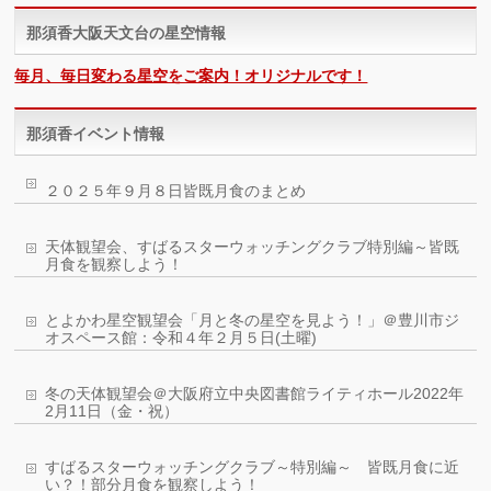
那須香大阪天文台の星空情報
毎月、毎日変わる星空をご案内！オリジナルです！
那須香イベント情報
２０２５年９月８日皆既月食のまとめ
天体観望会、すばるスターウォッチングクラブ特別編～皆既
月食を観察しよう！
とよかわ星空観望会「月と冬の星空を見よう！」＠豊川市ジ
オスペース館：令和４年２月５日(土曜)
冬の天体観望会＠大阪府立中央図書館ライティホール2022年
2月11日（金・祝）
すばるスターウォッチングクラブ～特別編～ 皆既月食に近
い？！部分月食を観察しよう！