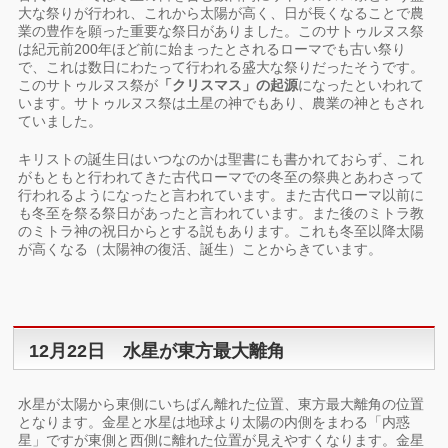
大な祭りが行われ、これから太陽が高く、日が長くなることで農
業の豊作を願った重要な祭日がありました。このサトゥルヌス祭
は紀元前200年ほど前に始まったとされるローマでも古い祭り
で、これは数日にわたって行われる盛大な祭りだったそうです。
このサトゥルヌス祭が
「クリスマス」の起源
になったといわれて
います。サトゥルヌス祭は土星の神でもあり、農業の神ともされ
ていました。
キリストの誕生日はいつなのかは聖書にも書かれておらず、これ
がもともと行われてきた古代ローマでの冬至の祭典とあわさって
行われるようになったと言われています。また古代ローマ以前に
も冬至を祭る祭日があったと言われています。また後のミトラ教
のミトラ神の祝日からとする説もあります。これも冬至以降太陽
が高くなる（太陽神の復活、誕生）ことからきています。
12月22日 水星が東方最大離角
水星が太陽から東側にいちばん離れた位置、東方最大離角の位置
となります。金星と水星は地球より太陽の内側をまわる「内惑
星」ですが東側と西側に離れた位置が見えやすくなります。金星