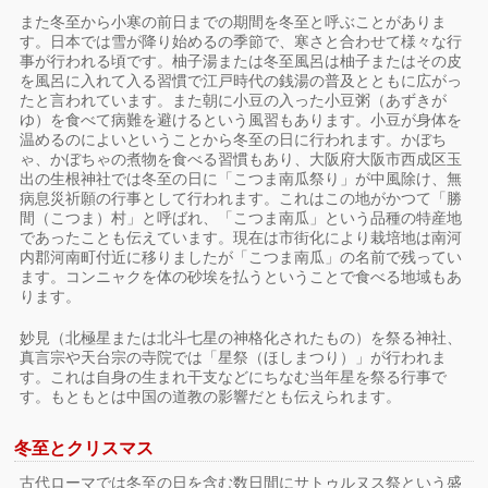
また冬至から小寒の前日までの期間を冬至と呼ぶことがありま
す。日本では雪が降り始めるの季節で、寒さと合わせて様々な行
事が行われる頃です。柚子湯または冬至風呂は柚子またはその皮
を風呂に入れて入る習慣で江戸時代の銭湯の普及とともに広がっ
たと言われています。また朝に小豆の入った小豆粥（あずきが
ゆ）を食べて病難を避けるという風習もあります。小豆が身体を
温めるのによいということから冬至の日に行われます。かぼち
ゃ、かぼちゃの煮物を食べる習慣もあり、大阪府大阪市西成区玉
出の生根神社では冬至の日に「こつま南瓜祭り」が中風除け、無
病息災祈願の行事として行われます。これはこの地がかつて「勝
間（こつま）村」と呼ばれ、「こつま南瓜」という品種の特産地
であったことも伝えています。現在は市街化により栽培地は南河
内郡河南町付近に移りましたが「こつま南瓜」の名前で残ってい
ます。コンニャクを体の砂埃を払うということで食べる地域もあ
ります。
妙見（北極星または北斗七星の神格化されたもの）を祭る神社、
真言宗や天台宗の寺院では「星祭（ほしまつり）」が行われま
す。これは自身の生まれ干支などにちなむ当年星を祭る行事で
す。もともとは中国の道教の影響だとも伝えられます。
冬至とクリスマス
古代ローマでは冬至の日を含む数日間にサトゥルヌス祭という盛