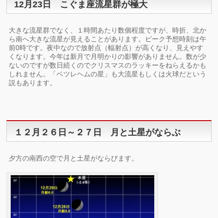
12月23日 こぐま座流星群が極大
大きな流星群でなく、１時間あたり数個程度ですが、時折、北か
ら南へ大きな流星が見えることがあります。ピーク予想時刻は午
前0時です。夜中なので放射点（輻射点）が高くなり、見えやす
くなります。今年は新月で月明かりの影響がありません。数が少
ないのですが数日続くのでクリスマスのラッキーをねらえるかも
しれません。「ベツレヘムの星」も大流星もしくは火球だという
説もあります。
１２月２６日～２７日 月と土星がならぶ
夕方の南西の空で月と土星がならびます。