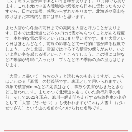
て文字通り大雪が降る頃という意味があります。11月節でもあり
ます。これも元は中国内陸地域の気候から日本に伝わったもので
すから、日本の気候、感覚からずれがあります。北海道や高山を
除けばまだ本格的な雪には早いと思います。
また大雪から冬至の前日までの期間を大雪と呼ぶことがありま
す。日本では北海道などをのぞけば雪がちらつくことがある程度
で、本格的な雪の季節というにはまだ早い頃です。まだ大雪とい
う日はほとんどなく、前線の影響などで一時的に雪が降る程度で
しょう。しかし北国、雪国ではそろそろ積雪の便りがあり、いよ
いよ寒い冬を感じる頃といったところでしょう。この頃には熊な
どの動物が冬眠に入ったり、ブリなど冬の季節の魚の漁もはじま
ります。
「大雪」と書いて「おおゆき」と読むものもありますが、こちら
はいわゆる「豪雪」の類義語です。表現として用いられますが、
気象で積雪何mmなどの定義はなく、事故や災害がおきたときな
どに使われます。またかつて北海道を走っていた急行列車の名
前、そして2022年現在、旭川ー網走間を走行する特急列車の名称
として「大雪（だいせつ）」も使われますがこれは大雪山（だい
せつざん）という山の名前からつけられた名称です。