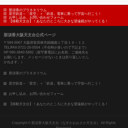
那須香のプラネタリウム
星空鉄道～「星空」＋「鉄道」電車に乗って宇宙へ行こう！
お申し込み、お問い合わせフォーム
【移動天文台】！あなたのところに大きな望遠鏡がやってくる！
那須香大阪天文台公式ページ
〒584-0067 大阪府富田林市錦織南１丁目１９－１２
TEL/FAX 0721-20-0504（不在時が多いので下記まで）
HP 090-3840-5892（留守番電話にお名前、ご連絡先を
お願いします。メッセージがないときは折り返しいたし
かねます。）
那須香のプラネタリウム
星空鉄道～「星空」＋「鉄道」電車に乗って宇宙へ行こう！
お申し込み、お問い合わせフォーム
【移動天文台】！あなたのところに大きな望遠鏡がやってくる！
Copyright ©
那須香大阪天文台（なすかおおさか天文台）
All Rights
Reserved.