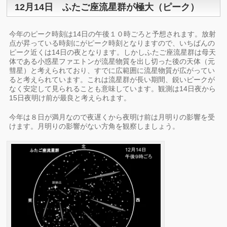
12月14日 ふたご座流星群が極大（ピーク）
今年のピーク時刻は14日の午後１０時ごろと予想されます。放射
点が昇っている時刻にがピーク時刻となりますので、いちばんの
ピーク近くは14日の夜となります。しかしふたご座流星群は母天
体である小惑星ファエトンが流星物質を出し切った後の天体（元
彗星）と考えられており、すでに広範囲に流星物質が広がってい
ると考えられています。これは流星群が長い期間、鋭いピークが
なく安定して見られることも意味しています。観測は14日夜から
15日夜明け前が最良と考えられます。
今年は８日が満月なので夜遅くから夜明け前は月明りの影響を受
けます。月明りの影響がない方角を観察しましょう。