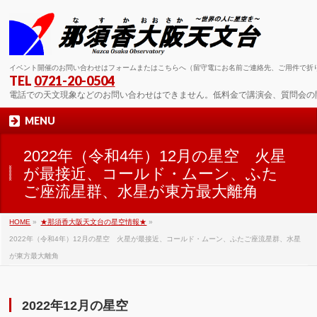
イベント開催のお問い合わせはフォームまたはこちらへ（留守電にお名前ご連絡先、ご用件で折
TEL
0721-20-0504
電話での天文現象などのお問い合わせはできません。低料金で講演会、質問会の
MENU
2022年（令和4年）12月の星空 火星
が最接近、コールド・ムーン、ふた
ご座流星群、水星が東方最大離角
HOME
»
★那須香大阪天文台の星空情報★
»
2022年（令和4年）12月の星空 火星が最接近、コールド・ムーン、ふたご座流星群、水星
が東方最大離角
2022年12月の星空