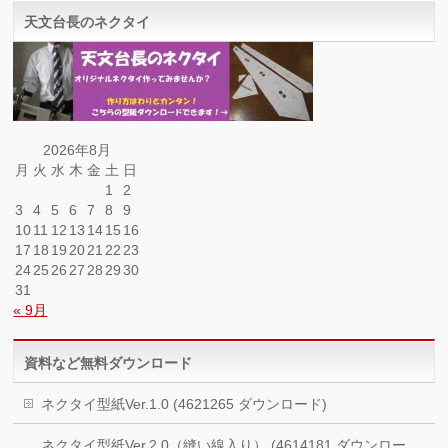
天文台長のネクタイ
2026年8月
月
火
水
木
金
土
日
1
2
3
4
5
6
7
8
9
10
11
12
13
14
15
16
17
18
19
20
21
22
23
24
25
26
27
28
29
30
31
« 9月
資料など無料ダウンロード
ネクタイ型紙Ver.1.0 (4621265 ダウンロード)
ネクタイ型紙Ver.2.0（縫い線入り） (4614181 ダウンロー