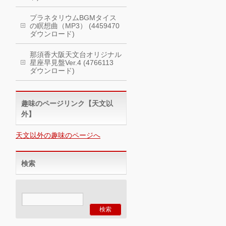
プラネタリウムBGMタイス
の瞑想曲（MP3） (4459470
ダウンロード)
那須香大阪天文台オリジナル
星座早見盤Ver.4 (4766113
ダウンロード)
趣味のページリンク【天文以
外】
天文以外の趣味のページへ
検索