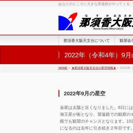
あなたのところに大きな望遠鏡がやってくる
那須香大阪天文台について
観望会
2022年（令和4年）9
HOME
»
★那須香大阪天文台の星空情報★
»
2022年
2022年9月の星空
金星は太陽と近くなりました。8日には
海王星が衝となり、望遠鏡での観察の
鏡でも観望のチャンスとなります。1
になるのは去年に引き続き２年目です