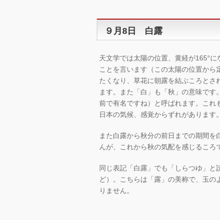
９月8日 白露
天文学では太陽の位置、黄経が165°に
ことを言います（この太陽の位置から
たくなり、草花に朝露を結ぶころとさ
ます。また「白」も「秋」の意味です
前で有名ですね）と呼ばれます。これ
日本の気候、感覚からずれがあります
また白露から秋分の前日までの期間を
んが、これから秋の気配を感じるころ
同じ表記「白露」でも「しらつゆ」と
ど）。こちらは「露」の美称で、玉の
りません。