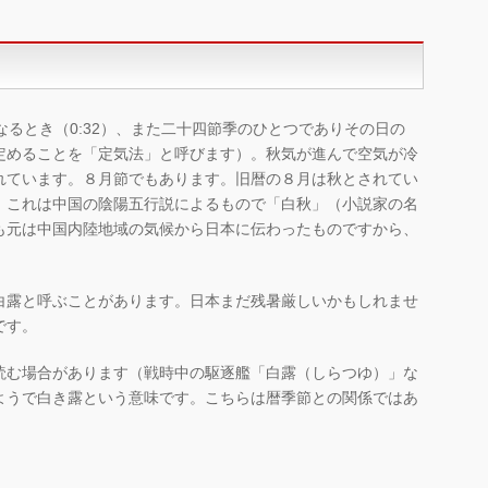
なるとき（0:32）、また二十四節季のひとつでありその日の
定めることを「定気法」と呼びます）。秋気が進んで空気が冷
れています。８月節でもあります。旧暦の８月は秋とされてい
。これは中国の陰陽五行説によるもので「白秋」（小説家の名
も元は中国内陸地域の気候から日本に伝わったものですから、
。
白露と呼ぶことがあります。日本まだ残暑厳しいかもしれませ
です。
読む場合があります（戦時中の駆逐艦「白露（しらつゆ）」な
ようで白き露という意味です。こちらは暦季節との関係ではあ