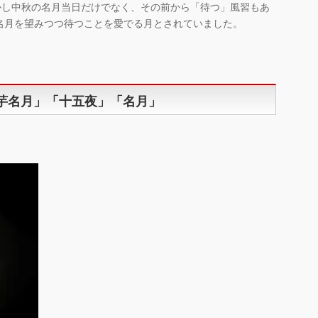
かし中秋の名月当日だけでなく、その前から「待つ」風習もあ
名月を望みつつ待つことを愛でる月とされていました。
「芋名月」「十五夜」「名月」