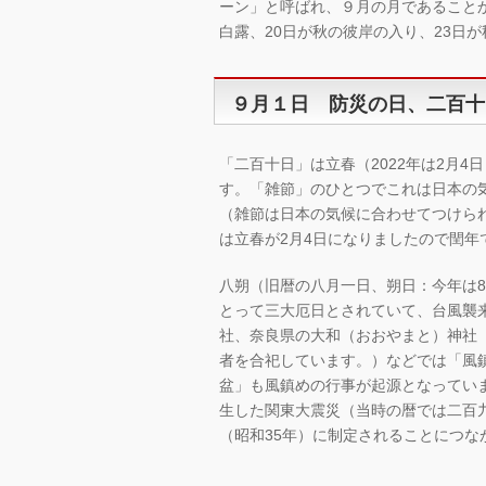
ーン」と呼ばれ、９月の月であること
白露、20日が秋の彼岸の入り、23日
９月１日 防災の日、二百十
「二百十日」は立春（2022年は2月4
す。「雑節」のひとつでこれは日本の
（雑節は日本の気候に合わせてつけられ
は立春が2月4日になりましたので閏年
八朔（旧暦の八月一日、朔日：今年は8
とって三大厄日とされていて、台風襲
社、奈良県の大和（おおやまと）神社
者を合祀しています。）などでは「風
盆」も風鎮めの行事が起源となっています
生した関東大震災（当時の暦では二百九
（昭和35年）に制定されることにつな