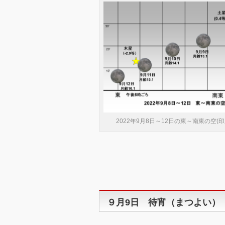
2022年9月8日～12日の東～南東の空(印
９月9日 待宵（まつよい）