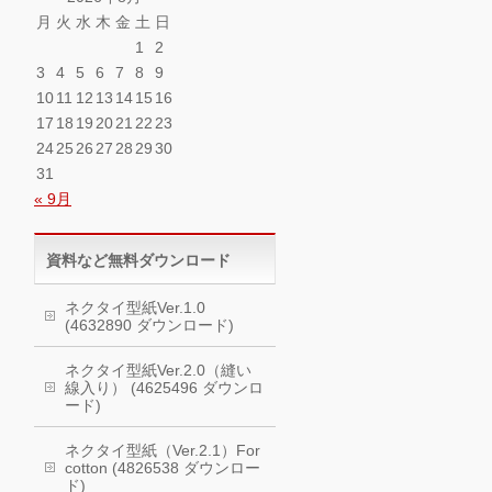
月
火
水
木
金
土
日
1
2
3
4
5
6
7
8
9
10
11
12
13
14
15
16
17
18
19
20
21
22
23
24
25
26
27
28
29
30
31
« 9月
資料など無料ダウンロード
ネクタイ型紙Ver.1.0
(4632890 ダウンロード)
ネクタイ型紙Ver.2.0（縫い
線入り） (4625496 ダウンロ
ード)
ネクタイ型紙（Ver.2.1）For
cotton (4826538 ダウンロー
ド)