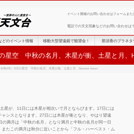
イベント開催のお問い合わせはフォームまた
電話での天文現象などのお問い合わせは
などのイベント情報
移動大型望遠鏡で観望会！
那須香のプラネタ
月の星空 中秋の名月、木星が衝、土星と月、Harv
（令和4年）9月の星空 中秋の名月、木星が衝、土星と月、Harvest moon
土星が、11日には木星が相次いで月とならびます。17日には
チャンスとなります。27日には木星が衝となり、やはり望遠
0日の満月は「中秋の名月」となり満月と中秋の名月が同一日
。またこの満月は秋分に近いことから「フル・ハーベスト・ム