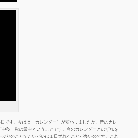
の日です。今は暦（カレンダー）が変わりましたが、昔のカレ
「中秋」秋の最中ということです。今のカレンダーとのずれを
年ぶりのことでたいがいは１日ずれることが多いのです。これ