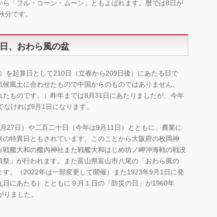
から「フル・コーン・ムーン」ともよばれます。暦では8日が
が秋分です。
日、おわら風の盆
日）を起算日として210日（立春から209日後）にあたる日で
気候風土に合わせたもので中国からのものではありません。
たものです。）昨年までは8月31日にあたりましたが、今年
でなければ9月1日になります。
月27日）や二百二十日（今年は9月11日）とともに、農業に
来の特異日ともされています。このことから大阪府の枚岡神
（戦艦大和の艦内神社また戦艦大和はじめ坊ノ岬沖海戦の戦没
鎮祭」が行われます。また富山県富山市八尾の「おわら風の
。（2022年は一部変更して開催）また1923年9月1日に発
日にあたる）とともに９月１日の「防災の日」が1960年
がりました。