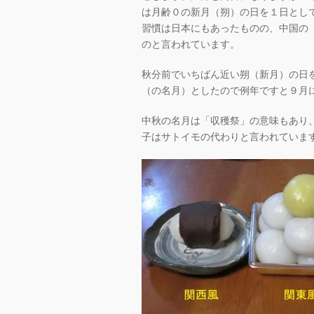
は月齢０の新月（朔）の日を１日とし
習慣は日本にもあったものの、中国の
のと言われています。
秋分前でいちばん近い朔（新月）の日
（の名月）としたので例年ですと９月
中秋の名月は「収穫祭」の意味もあり
子はサトイモの代わりと言われていま