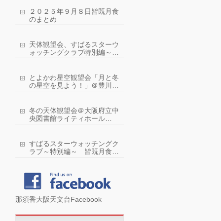
２０２５年９月８日皆既月食
のまとめ
天体観望会、すばるスターウ
ォッチングクラブ特別編～皆
既月食を観察しよう！
とよかわ星空観望会「月と冬
の星空を見よう！」＠豊川市
ジオスペース館：令和４年２
月５日(土曜)
冬の天体観望会＠大阪府立中
央図書館ライティホール
2022年2月11日（金・祝）
すばるスターウォッチングク
ラブ～特別編～ 皆既月食に
近い？！部分月食を観察しよ
う！
那須香大阪天文台Facebook