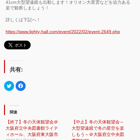
41cm大型望遠鏡も出動します！オリオン大星雲などを迫力ある
姿で観察しましょう！
詳しくは下記へ！
https://www.lighty-hall.com/event/2022/02/event-2649.php
共有:
ク
Facebook
リ
で
ッ
共
ク
有
し
す
て
る
Twitter
に
で
は
関連
共
ク
有
リ
【終了】冬の天体観望会＠
【中止】冬の天体観望会～
(新
ッ
し
ク
大阪府立中央図書館ライテ
大型望遠鏡で冬の星空を楽
い
し
ウ
て
ィホール、大阪府東大阪市
しもう～＠大阪府立中央図
ィ
く