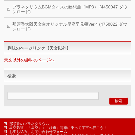
プラネタリウムBGMタイスの瞑想曲（MP3） (4450947 ダウ
ンロード)
那須香大阪天文台オリジナル星座早見盤Ver.4 (4758022 ダウ
ンロード)
趣味のページリンク【天文以外】
天文以外の趣味のページへ
検索
那須香のプラネタリウム
星空鉄道～「星空」＋「鉄道」電車に乗って宇宙へ行こう！
お申し込み、お問い合わせフォーム