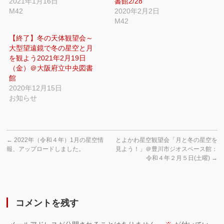
2021年1月16日
書館2/28
ン
だ
ド
さ
M42
2020年2月2日
ウ
い
で
(新
M42
開
し
き
い
ま
ウ
【終了】冬の天体観望会～
す)
ィ
大型望遠鏡で冬の星空と月
ン
ド
を観よう2021年2月19日
ウ
で
（金）＠大阪府立中央図書
開
館
き
ま
2020年12月15日
す)
お知らせ
←
2022年（令和４年）1月の星空情
とよかわ星空観望会「月と冬の星空を
報、アップロードしました。
見よう！」＠豊川市ジオスペース館：
令和４年２月５日(土曜)
→
コメントを残す