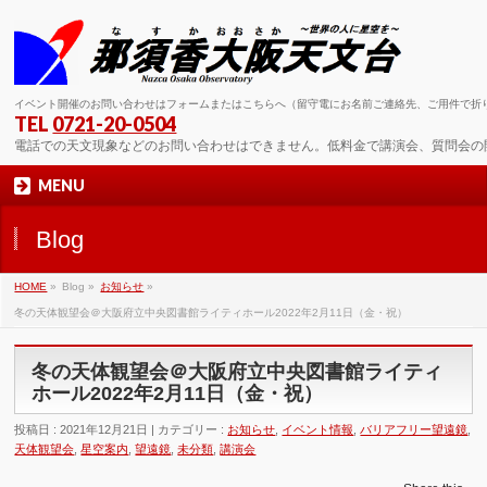
イベント開催のお問い合わせはフォームまたはこちらへ（留守電にお名前ご連絡先、ご用件で折
TEL
0721-20-0504
電話での天文現象などのお問い合わせはできません。低料金で講演会、質問会の
MENU
Blog
HOME
»
Blog »
お知らせ
»
冬の天体観望会＠大阪府立中央図書館ライティホール2022年2月11日（金・祝）
冬の天体観望会＠大阪府立中央図書館ライティ
ホール2022年2月11日（金・祝）
投稿日 : 2021年12月21日 | カテゴリー :
お知らせ
,
イベント情報
,
バリアフリー望遠鏡
,
天体観望会
,
星空案内
,
望遠鏡
,
未分類
,
講演会