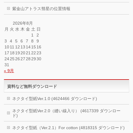
紫金山アトラス彗星の位置情報
2026年8月
月
火
水
木
金
土
日
1
2
3
4
5
6
7
8
9
10
11
12
13
14
15
16
17
18
19
20
21
22
23
24
25
26
27
28
29
30
31
« 9月
資料など無料ダウンロード
ネクタイ型紙Ver.1.0 (4624466 ダウンロード)
ネクタイ型紙Ver.2.0（縫い線入り） (4617339 ダウンロー
ド)
ネクタイ型紙（Ver.2.1）For cotton (4818315 ダウンロード)