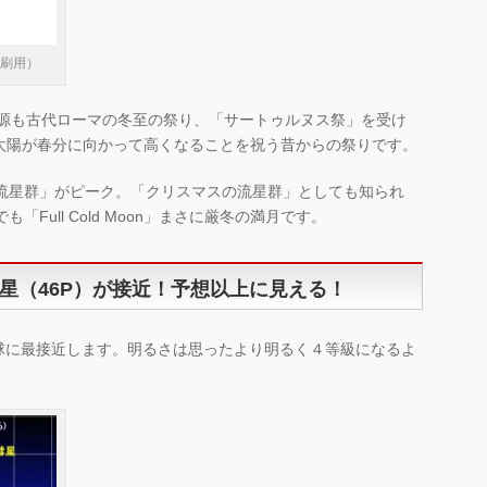
印刷用）
起源も古代ローマの冬至の祭り、「サートゥルヌス祭」を受け
太陽が春分に向かって高くなることを祝う昔からの祭りです。
座流星群」がピーク。「クリスマスの流星群」としても知られ
Full Cold Moon」まさに厳冬の満月です。
星（46P）が接近！予想以上に見える！
地球に最接近します。明るさは思ったより明るく４等級になるよ