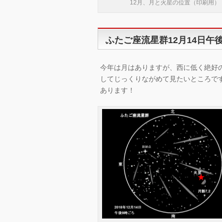
12月、月と火星の位置（印刷用）
ふたご座流星群12月14日午
今年は月はありますが、西に低く絶好
してじっくりながめて見たいところで
あります！