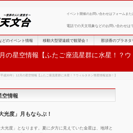
イベント開催のお問い合わせはフォームまた
電話での天文現象などのお問い合わせは
などのイベント情報
移動大型望遠鏡で観望会！
那須香のプラネタ
）12月の星空情報【ふたご座流星群に水星！？
年（平成30年）12月の星空情報【ふたご座流星群に水星！？ウィルタネン彗星情報追加！】
の星空情報
最大光度」月もならぶ！
最大光度」となります。夏に夕方に見えていた金星は、地球と