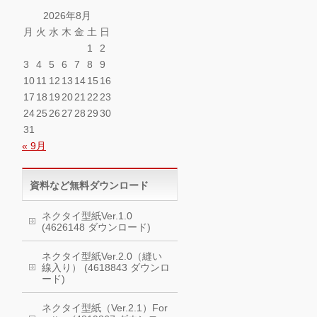
2026年8月
月
火
水
木
金
土
日
1
2
3
4
5
6
7
8
9
10
11
12
13
14
15
16
17
18
19
20
21
22
23
24
25
26
27
28
29
30
31
« 9月
資料など無料ダウンロード
ネクタイ型紙Ver.1.0
(4626148 ダウンロード)
ネクタイ型紙Ver.2.0（縫い
線入り） (4618843 ダウンロ
ード)
ネクタイ型紙（Ver.2.1）For