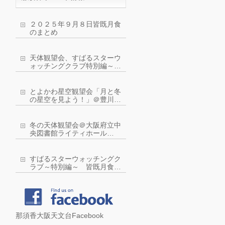
２０２５年９月８日皆既月食
のまとめ
天体観望会、すばるスターウ
ォッチングクラブ特別編～皆
既月食を観察しよう！
とよかわ星空観望会「月と冬
の星空を見よう！」＠豊川市
ジオスペース館：令和４年２
月５日(土曜)
冬の天体観望会＠大阪府立中
央図書館ライティホール
2022年2月11日（金・祝）
すばるスターウォッチングク
ラブ～特別編～ 皆既月食に
近い？！部分月食を観察しよ
う！
那須香大阪天文台Facebook