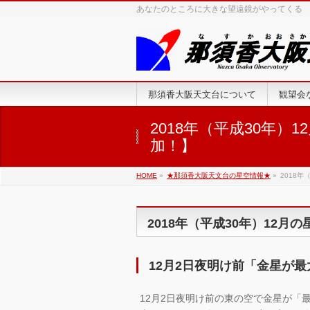
あなたのところに大きな望遠鏡がやってくる
那須香大阪天文台について
観望会
2018年（平成30年
加！】
HOME
»
★那須香大阪天文台の星空情報★
»
2018
2018年（平成30年）12月
12月2日夜明け前「金星が
12月2日夜明け前の東の空で金星が「