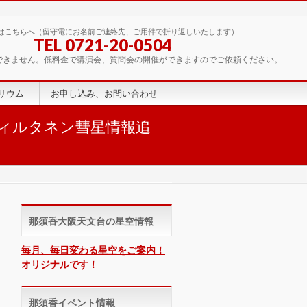
はこちらへ（留守電にお名前ご連絡先、ご用件で折り返しいたします）
TEL 0721-20-0504
できません。低料金で講演会、質問会の開催ができますのでご依頼ください。
リウム
お申し込み、お問い合わせ
ウィルタネン彗星情報追
那須香大阪天文台の星空情報
毎月、毎日変わる星空をご案内！
オリジナルです！
那須香イベント情報