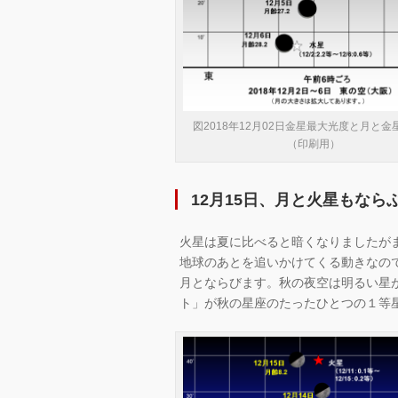
図2018年12月02日金星最大光度と月と金
（印刷用）
12月15日、月と火星もなら
火星は夏に比べると暗くなりましたが
地球のあとを追いかけてくる動きなの
月とならびます。秋の夜空は明るい星
ト」が秋の星座のたったひとつの１等