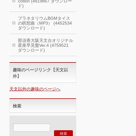
cotton (4819867 ダウンロー
ド)
プラネタリウムBGMタイス
の瞑想曲（MP3） (4452534
ダウンロード)
那須香大阪天文台オリジナル
星座早見盤Ver.4 (4759521
ダウンロード)
趣味のページリンク【天文以
外】
天文以外の趣味のページへ
検索