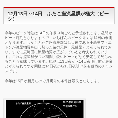
12月13日～14日 ふたご座流星群が極大（ピー
ク）
今年のピーク時刻は14日の午前９時ごろと予想されます。昼間が
ピーク時刻となりますので、いちばんのピーク近くは14日の未明
となります。しかしふたご座流星群は母天体である小惑星ファエ
トンが流星物質を出し切った後の天体（元彗星）と考えられてお
り、すでに広範囲に流星物質が広がっていると考えられていま
す。これは流星群が長い期間、鋭いピークがなく安定して見られ
ることも意味しています。観測は13日夜から14日夜明け前が最良
と考えられますが同様に14日夜から15日夜明け前も観察のチャン
スです。
今年は15日が新月なので月明りの条件は最良となります。