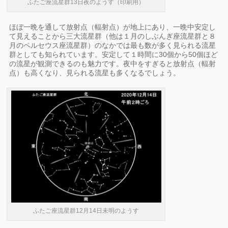
ふたご座流星群13日夜のようす（印刷用）
ほぼ一晩を通して放射点（輻射点）が地上にあり、一晩中安定し
て見えることから三大流星群（他は１月のしぶんぎ座流星群と８
月のペルセウス座流星群）のなかでは最も数が多く見られる流星
群としても知られています。安定して１時間に30個から50個ほど
の流星が観測できるのも魅力です。夜中をすぎると放射点（輻射
点）も高くなり、見られる流星も多くなるでしょう。
ふたご座流星群12月14日未明のようす