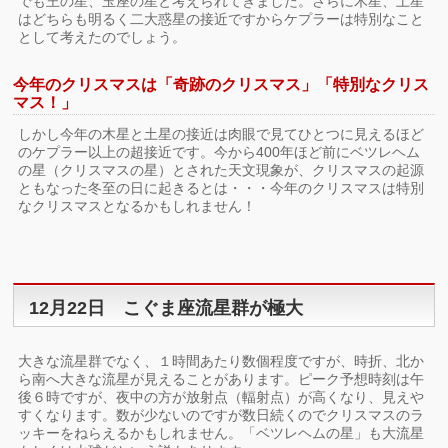
でも王の星、玉座の星と考えられてきました。さらに木星、土星
はどちらも明るく二大惑星の接近ですからケプラーは特別なこと
として考えたのでしょう。
今年のクリスマスは「奇跡のクリスマス」「特別なクリス
マス！」
しかし今年の木星と土星の接近は肉眼で見てひとつに見えるほど
のケプラー以上の超接近です。今から400年ほど前にベツレヘム
の星（クリスマスの星）とされた天文現象が、クリスマスの起源
ともなった冬至の日に起きるとは・・・今年のクリスマスは特別
なクリスマスとなるかもしれません！
12月22日 こぐま座流星群が極大
大きな流星群でなく、１時間あたり数個程度ですが、時折、北か
ら南へ大きな流星が見えることがあります。ピーク予想時刻は午
後６時ですが、夜中の方が放射点（輻射点）が高くなり、見えや
すくなります。数が少ないのですが数日続くのでクリスマスのラ
ッキーをねらえるかもしれません。「ベツレヘムの星」も大流星