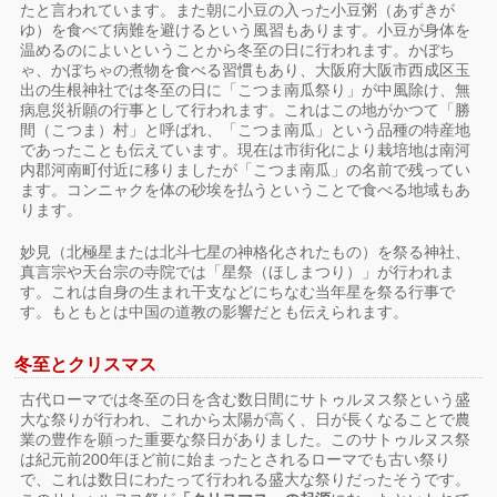
たと言われています。また朝に小豆の入った小豆粥（あずきが
ゆ）を食べて病難を避けるという風習もあります。小豆が身体を
温めるのによいということから冬至の日に行われます。かぼち
ゃ、かぼちゃの煮物を食べる習慣もあり、大阪府大阪市西成区玉
出の生根神社では冬至の日に「こつま南瓜祭り」が中風除け、無
病息災祈願の行事として行われます。これはこの地がかつて「勝
間（こつま）村」と呼ばれ、「こつま南瓜」という品種の特産地
であったことも伝えています。現在は市街化により栽培地は南河
内郡河南町付近に移りましたが「こつま南瓜」の名前で残ってい
ます。コンニャクを体の砂埃を払うということで食べる地域もあ
ります。
妙見（北極星または北斗七星の神格化されたもの）を祭る神社、
真言宗や天台宗の寺院では「星祭（ほしまつり）」が行われま
す。これは自身の生まれ干支などにちなむ当年星を祭る行事で
す。もともとは中国の道教の影響だとも伝えられます。
冬至とクリスマス
古代ローマでは冬至の日を含む数日間にサトゥルヌス祭という盛
大な祭りが行われ、これから太陽が高く、日が長くなることで農
業の豊作を願った重要な祭日がありました。このサトゥルヌス祭
は紀元前200年ほど前に始まったとされるローマでも古い祭り
で、これは数日にわたって行われる盛大な祭りだったそうです。