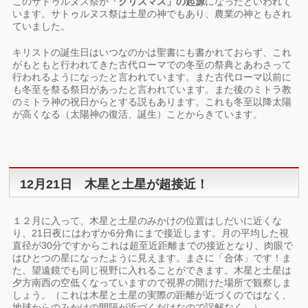
このサトゥルヌス祭が
「クリスマス」の起源
になったといわれて
います。サトゥルヌス祭は土星の神でもあり、農業の神ともされ
ていました。
キリストの誕生日はいつなのかは聖書にも書かれておらず、これ
がもともと行われてきた古代ローマでの冬至の祭典とあわさって
行われるようになったと言われています。また古代ローマ以前に
も冬至を祭る祭日があったと言われています。また後のミトラ教
のミトラ神の祝日からとする説もあります。これも冬至以降太陽
が高くなる（太陽神の復活、誕生）ことからきています。
12月21日 木星と土星が超接近！
１２月に入って、木星と土星のみかけの位置はしだいに近くな
り、21日夜にはわずか6分角にまで接近します。月の平均した視
直径が30分ですからこれは超至近距離までの接近となり、肉眼で
はひとつの星になったように見えます。まさに「合体」です！ま
た、望遠鏡でも同じ視野に入れることができます。木星と土星は
夕方南西の空低くなっていますので視界の開けた場所で観察しま
しょう。（これは木星と土星の実際の距離が近づくのではなく、
地球からのみかけの間隔が近づくだけなので誤解なく。）