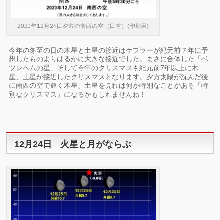
2020年12月24日夕方の南西の空（日本）(印刷用)
今年の冬至の日の木星と土星の接近はケプラーが紀元前７年に予
想したものよりはるかに大きな接近でした。まさに合体した「ベ
ツレヘムの星」そして今年のクリスマスも紀元前7年以上に木
星、土星が接近したクリスマスとなります。夕方太陽が沈んだ後
に南西の空で輝く木星、土星を見れば何か特別なことがある「特
別なクリスマス」になるかもしれませんね！
12月24日 火星と月がならぶ