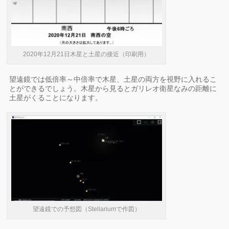
2020年12月21日木星と土星の接近（印刷用）
望遠鏡では低倍率～中倍率で木星、土星の両方を視野に入れるこ
とができるでしょう。木星から見るとガリレオ衛星なみの距離に
土星がくることになります。
望遠鏡での予想図（Stellariumで作図）