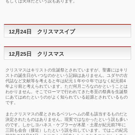
もしくは火球だという説もあります。
12月24日 クリスマスイブ
12月25日 クリスマス
クリスマスはキリストの生誕祭とされていますが、聖書にはキリ
ストの誕生日がいつなのかという記録はありません。ユダヤの古
代誌など文献等を考えると年は紀元１年や０年ではなく紀元前4
年より前と考えられています。ただ何月ごろなのかということは
わかりません。そこでローマで行われてきた冬至の祭典を生誕祭
にあてはめたというのがよく知られている起源とされているもの
です。
またクリスマスの星とされるベツレヘムの星も該当するものだと
決定されたものはありません。現実ではなかったという説も多い
のです。しかしヨハネス・ケプラーが木星・土星が紀元前7年に
三回も会合（接近）したという説を出しています。ではこの紀元