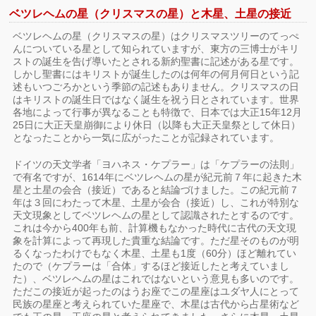
ベツレヘムの星（クリスマスの星）と木星、土星の接近
ベツレヘムの星（クリスマスの星）はクリスマスツリーのてっぺ
んについている星として知られていますが、東方の三博士がキリ
ストの誕生を告げ導いたとされる新約聖書に記述がある星です。
しかし聖書にはキリストが誕生したのは何年の何月何日という記
述もいつごろかという季節の記述もありません。クリスマスの日
はキリストの誕生日ではなく誕生を祝う日とされています。世界
各地によって行事が異なることも特徴で、日本では大正15年12月
25日に大正天皇崩御により休日（以降も大正天皇祭として休日）
となったことから一気に広がったことが記録されています。
ドイツの天文学者「ヨハネス・ケプラー」は「ケプラーの法則」
で有名ですが、1614年にベツレヘムの星が紀元前７年に起きた木
星と土星の会合（接近）であると結論づけました。この紀元前７
年は３回にわたって木星、土星が会合（接近）し、これが特別な
天文現象としてベツレヘムの星として認識されたとするのです。
これは今から400年も前、計算機もなかった時代に古代の天文現
象を計算によって再現した貴重な結論です。ただ星そのものが明
るくなったわけでもなく木星、土星も1度（60分）ほど離れてい
たので（ケプラーは「合体」するほど接近したと考えていまし
た）、ベツレヘムの星はこれではないという意見も多いのです。
ただこの接近が起ったのはうお座でこの星座はユダヤ人にとって
民族の星座と考えられていた星座で、木星は古代から占星術など