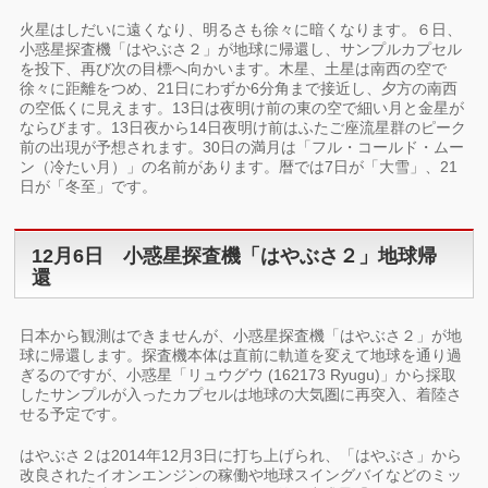
火星はしだいに遠くなり、明るさも徐々に暗くなります。６日、
小惑星探査機「はやぶさ２」が地球に帰還し、サンプルカプセル
を投下、再び次の目標へ向かいます。木星、土星は南西の空で
徐々に距離をつめ、21日にわずか6分角まで接近し、夕方の南西
の空低くに見えます。13日は夜明け前の東の空で細い月と金星が
ならびます。13日夜から14日夜明け前はふたご座流星群のピーク
前の出現が予想されます。30日の満月は「フル・コールド・ムー
ン（冷たい月）」の名前があります。暦では7日が「大雪」、21
日が「冬至」です。
12月6日 小惑星探査機「はやぶさ２」地球帰
還
日本から観測はできませんが、小惑星探査機「はやぶさ２」が地
球に帰還します。探査機本体は直前に軌道を変えて地球を通り過
ぎるのですが、小惑星「リュウグウ (162173 Ryugu)」から採取
したサンプルが入ったカプセルは地球の大気圏に再突入、着陸さ
せる予定です。
はやぶさ２は2014年12月3日に打ち上げられ、「はやぶさ」から
改良されたイオンエンジンの稼働や地球スイングバイなどのミッ