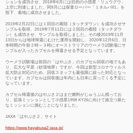
ションを成功させ、2018年6月には目的の小惑星「リュウグウ」
上空に到達しました。同9月には探査ローバー「ミネルバII1」を
投下、着地に成功させました。
2019年2月22日には１回目の着陸（タッチダウン）を成功させサ
ンプルを取得、2019年7月11日には２回目の着陸（タッチダウ
ン）も成功させ、サンプルを取得しました。その後2019年11月
13日からは地球帰還にむけた運用を開始し、2020年12月6日、日
本時間の午前２時～３時にオーストラリアのウーメラ試験場にサ
ンプルが入ったカプセルを帰還させる予定となっています。
ウーメラ試験場は前回の「はやぶさ」のカプセル回収の地でもあ
り、広大な平原（砂漠地帯）ですが、今回は新型コロナウィルス
拡大防止対応のため、回収スタッフも最低限に絞った対応となっ
ています。カプセルは回収後は年内にも日本に戻ってくる予定に
なっています。
カプセル帰還後のはやぶさ２はまだ燃料がじゅうぶん残ってお
り、拡張ミッションとして小惑星1998 KY26に向けて旅立つ新た
なミッションに挑むことになりました。
JAXA「はやぶさ２」サイト
https://www.hayabusa2.jaxa.jp/