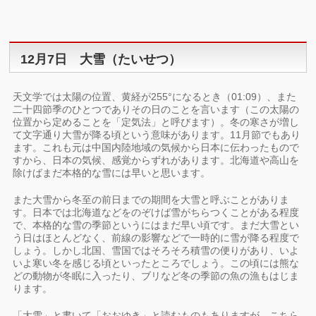
12月7日 大雪（たいせつ）
天文学では太陽の位置、黄経が255°になるとき（01:09）、また
二十四節季のひとつでありその日のことを言います（この太陽の
位置から定めることを「定気法」と呼びます）。冬の寒さが増し
て文字通り大雪が降る頃という意味があります。11月節でもあり
ます。これも元は中国内陸地域の気候から日本に伝わったもので
すから、日本の気候、感覚からずれがあります。北海道や高山を
除けばまだ本格的な雪には早いと思います。
また大雪から冬至の前日までの期間を大雪と呼ぶことがありま
す。日本では北海道などをのぞけば雪がちらつくことがある程度
で、本格的な雪の季節というにはまだ早い頃です。まだ大雪とい
う日はほとんどなく、前線の影響などで一時的に雪が降る程度で
しょう。しかし北国、雪国ではそろそろ積雪の便りがあり、いよ
いよ寒い冬を感じる頃といったところでしょう。この頃には熊な
どの動物が冬眠に入ったり、ブリなど冬の季節の魚の漁もはじま
ります。
「大雪」と書いて「おおゆき」と読むものもありますが、こちら