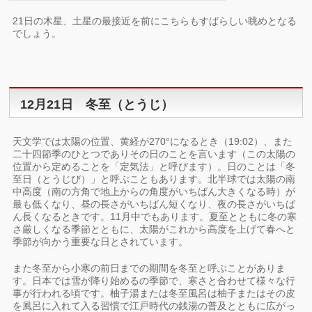
21日の木星、土星の最接近を前にこちらもすばらしい眺めとなる
でしょう。
12月21日 冬至（とうじ）
天文学では太陽の位置、黄経が270°になるとき（19:02）、また
二十四節季のひとつでありその日のことを言います（この太陽の
位置から定めることを「定気法」と呼びます）。日のことは「冬
至日（とうじび）」と呼ぶこともあります。北半球では太陽の南
中高度（南の方角で地上からの角度がいちばん大きくなる時）が
最も低くなり、昼の長さがいちばん短くなり、夜の長さがいちば
ん長くなるときです。11月中でもあります。夏至とともに冬の寒
さ厳しくなる季節とともに、太陽がこれから高度を上げて春へと
季節が向かう重要な日とされています。
また冬至から小寒の前日までの期間を冬至と呼ぶことがありま
す。日本では雪が降り始めるの季節で、寒さと合わせて様々な行
事が行われる頃です。柚子湯または冬至風呂は柚子またはその皮
を風呂に入れて入る習慣で江戸時代の銭湯の普及とともに広がっ