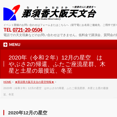
イベント開催のお問い合わせはフォームまたはこちらへ（留守電にお名前ご連絡先、ご用件で折
TEL
0721-20-0504
電話での天文現象などのお問い合わせはできません。低料金で講演会、質問会の
MENU
2020年（令和２年）12月の星空 は
やぶさ2の帰還、ふたご座流星群、木
星と土星の最接近、冬至
HOME
»
★那須香大阪天文台の星空情報★
»
2020年（令和２年）12月の星空 はやぶさ2の帰還、ふたご座流星群、木星と土星の最接
近、冬至
2020年12月の星空