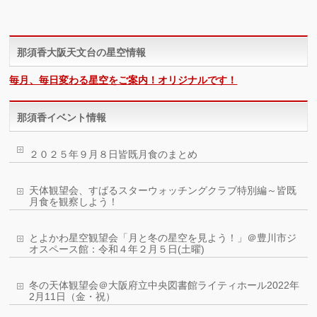
那須香大阪天文台の星空情報
毎月、毎日変わる星空をご案内！オリジナルです！
那須香イベント情報
２０２５年９月８日皆既月食のまとめ
天体観望会、すばるスターウォッチングクラブ特別編～皆既
月食を観察しよう！
とよかわ星空観望会「月と冬の星空を見よう！」＠豊川市ジ
オスペース館：令和４年２月５日(土曜)
冬の天体観望会＠大阪府立中央図書館ライティホール2022年
2月11日（金・祝）