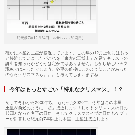
紀元前7年12月24日エルサレム（印刷用）
確かに木星と土星が接近しています。この年の12月上旬にはもっ
と接近していましたがこれを「東方の三博士」が見てキリストの
誕生を知ったかどうかは定かではありません。しかし珍しい天文
現象ではあったでしょう。冬至の前後にこのようなことがあった
のならクリスマスも。。。と考えてしまいますね。
今年はもっとすごい「特別なクリスマス」！？
そしてそれから2000年以上もたった2020年、今年はこの木星、
土星が前述のように「超」接近します！しかもクリスマスの日の
起源となった冬至の日に！そしてクリスマスイブの日にもケプラ
ーが計算した紀元前7年以上に木星、土星は接近します！