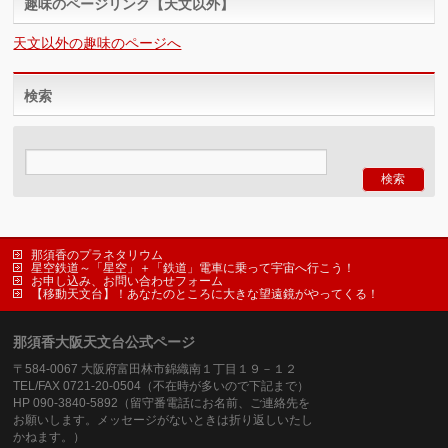
趣味のページリンク【天文以外】
天文以外の趣味のページへ
検索
那須香のプラネタリウム
星空鉄道～「星空」＋「鉄道」電車に乗って宇宙へ行こう！
お申し込み、お問い合わせフォーム
【移動天文台】！あなたのところに大きな望遠鏡がやってくる！
那須香大阪天文台公式ページ
〒584-0067 大阪府富田林市錦織南１丁目１９－１２
TEL/FAX 0721-20-0504（不在時が多いので下記まで）
HP 090-3840-5892（留守番電話にお名前、ご連絡先を
お願いします。メッセージがないときは折り返しいたし
かねます。）