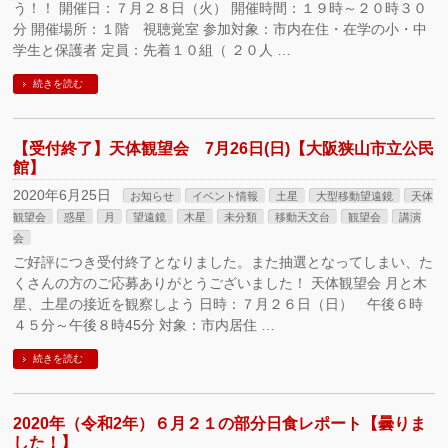
う！！ 開催日：７月２８日（火） 開催時間：１９時～２０時３０
分 開催場所：１階 視聴覚室 参加対象：市内在住・在学の小・中
学生と保護者 定員：先着１０組（ ２０人 …
続きを読む
【受付終了】天体観望会 7月26日(日)【大阪狭山市立公民
館】
2020年6月25日
お知らせ
イベント情報
土星
大型移動望遠鏡
天体
観望会
惑星
月
望遠鏡
木星
未分類
移動天文台
観望会
講演
会
ご好評につき受付終了となりました。また抽選となってしまい、た
くさんの方のご応募ありがとうございました！ 天体観望会 月と木
星、土星の接近を観察しよう 日時：７月２６日（日） 午後６時
４５分～午後８時45分 対象：市内居住 …
続きを読む
2020年（令和2年）６月２１の部分日食レポート【曇りま
した！】