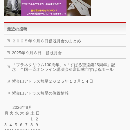
最近の投稿
２０２５年９月８日皆既月食のまとめ
2025年９月８日 皆既月食
「プラネタリウム100周年」×「すばる望遠鏡25周年」記
念 全国一斉オンライン講演会＠富田林市すばるホール
紫金山アトラス彗星２０２５年１０月１４日
紫金山アトラス彗星の位置情報
2026年8月
月
火
水
木
金
土
日
1
2
3
4
5
6
7
8
9