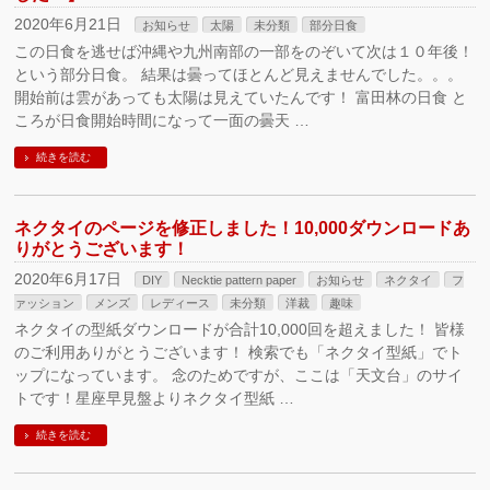
2020年6月21日
お知らせ
太陽
未分類
部分日食
この日食を逃せば沖縄や九州南部の一部をのぞいて次は１０年後！
という部分日食。 結果は曇ってほとんど見えませんでした。。。
開始前は雲があっても太陽は見えていたんです！ 富田林の日食 と
ころが日食開始時間になって一面の曇天 …
続きを読む
ネクタイのページを修正しました！10,000ダウンロードあ
りがとうございます！
2020年6月17日
DIY
Necktie pattern paper
お知らせ
ネクタイ
フ
ァッション
メンズ
レディース
未分類
洋裁
趣味
ネクタイの型紙ダウンロードが合計10,000回を超えました！ 皆様
のご利用ありがとうございます！ 検索でも「ネクタイ型紙」でト
ップになっています。 念のためですが、ここは「天文台」のサイ
トです！星座早見盤よりネクタイ型紙 …
続きを読む