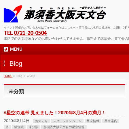
イベント開催のお問い合わせはフォームまたはこちらへ（留守電にお名前ご連絡先、ご用件で折
TEL
0721-20-0504
電話での天文現象などのお問い合わせはできません。低料金で講演会、質問会の
MENU
Blog
HOME
»
Blog »
未分類
未分類
#星空の連帯 見えました！2020年8月4日の満月！
2020年8月4日
お知らせ
スタージョンムーン
星空情報
星空案内
月
望遠鏡
未分類
那須香大阪天文台の星空情報