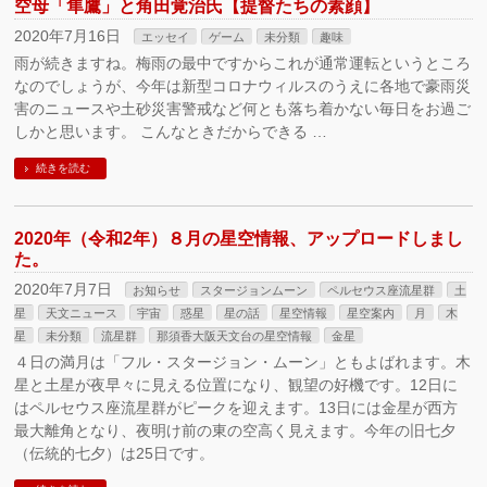
空母「隼鷹」と角田覚治氏【提督たちの素顔】
2020年7月16日
エッセイ
ゲーム
未分類
趣味
雨が続きますね。梅雨の最中ですからこれが通常運転というところ
なのでしょうが、今年は新型コロナウィルスのうえに各地で豪雨災
害のニュースや土砂災害警戒など何とも落ち着かない毎日をお過ご
しかと思います。 こんなときだからできる …
続きを読む
2020年（令和2年）８月の星空情報、アップロードしまし
た。
2020年7月7日
お知らせ
スタージョンムーン
ペルセウス座流星群
土
星
天文ニュース
宇宙
惑星
星の話
星空情報
星空案内
月
木
星
未分類
流星群
那須香大阪天文台の星空情報
金星
４日の満月は「フル・スタージョン・ムーン」ともよばれます。木
星と土星が夜早々に見える位置になり、観望の好機です。12日に
はペルセウス座流星群がピークを迎えます。13日には金星が西方
最大離角となり、夜明け前の東の空高く見えます。今年の旧七夕
（伝統的七夕）は25日です。