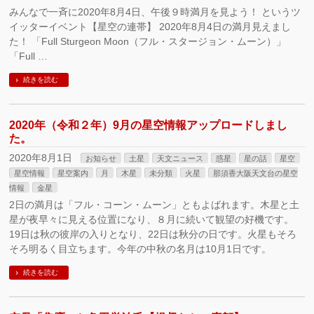
みんなで一斉に2020年8月4日、午後９時満月を見よう！ というツ
イッターイベント【星空の連帯】 2020年8月4日の満月見えまし
た！ 「Full Sturgeon Moon（フル・スタージョン・ムーン）」
「Full …
続きを読む
2020年（令和２年）9月の星空情報アップロードしまし
た。
2020年8月1日
お知らせ
土星
天文ニュース
惑星
星の話
星空
星空情報
星空案内
月
木星
未分類
火星
那須香大阪天文台の星空
情報
金星
2日の満月は「フル・コーン・ムーン」ともよばれます。木星と土
星が夜早々に見える位置になり、８月に続いて観望の好機です。
19日は秋の彼岸の入りとなり、22日は秋分の日です。火星もそろ
そろ明るく目立ちます。今年の中秋の名月は10月1日です。
続きを読む