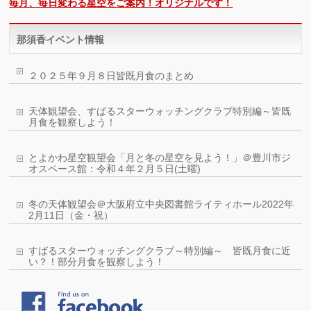
毎月、毎日変わる星空をご案内！オリジナルです！
那須香イベント情報
２０２５年９月８日皆既月食のまとめ
天体観望会、すばるスターウォッチングクラブ特別編～皆既
月食を観察しよう！
とよかわ星空観望会「月と冬の星空を見よう！」＠豊川市ジ
オスペース館：令和４年２月５日(土曜)
冬の天体観望会＠大阪府立中央図書館ライティホール2022年
2月11日（金・祝）
すばるスターウォッチングクラブ～特別編～ 皆既月食に近
い？！部分月食を観察しよう！