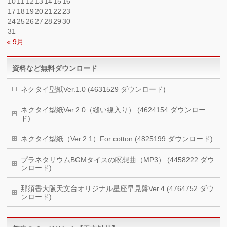
10
11
12
13
14
15
16
17
18
19
20
21
22
23
24
25
26
27
28
29
30
31
« 9月
資料など無料ダウンロード
ネクタイ型紙Ver.1.0 (4631529 ダウンロード)
ネクタイ型紙Ver.2.0（縫い線入り） (4624154 ダウンロー
ド)
ネクタイ型紙（Ver.2.1）For cotton (4825199 ダウンロード)
プラネタリウムBGMタイスの瞑想曲（MP3） (4458222 ダウ
ンロード)
那須香大阪天文台オリジナル星座早見盤Ver.4 (4764752 ダウ
ンロード)