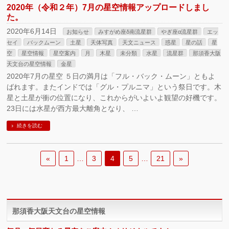
2020年（令和２年）7月の星空情報アップロードしまし
た。
2020年6月14日
お知らせ
みすがめ座δ南流星群
やぎ座α流星群
エッ
セイ
バックムーン
土星
天体写真
天文ニュース
惑星
星の話
星
空
星空情報
星空案内
月
木星
未分類
水星
流星群
那須香大阪
天文台の星空情報
金星
2020年7月の星空 ５日の満月は「フル・バック・ムーン」ともよ
ばれます。またインドでは「グル・プルニマ」という祭日です。木
星と土星が衝の位置になり、これからがいよいよ観望の好機です。
23日には水星が西方最大離角となり、 …
続きを読む
«
1
…
3
4
5
…
21
»
那須香大阪天文台の星空情報