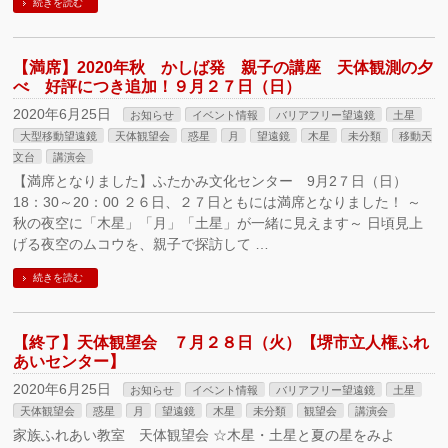
続きを読む
【満席】2020年秋 かしば発 親子の講座 天体観測の夕
べ 好評につき追加！９月２７日（日）
2020年6月25日
お知らせ
イベント情報
バリアフリー望遠鏡
土星
大型移動望遠鏡
天体観望会
惑星
月
望遠鏡
木星
未分類
移動天
文台
講演会
【満席となりました】ふたかみ文化センター 9月2７日（日）
18：30～20：00 ２６日、２７日ともには満席となりました！ ～
秋の夜空に「木星」「月」「土星」が一緒に見えます～ 日頃見上
げる夜空のムコウを、親子で探訪して …
続きを読む
【終了】天体観望会 ７月２８日（火）【堺市立人権ふれ
あいセンター】
2020年6月25日
お知らせ
イベント情報
バリアフリー望遠鏡
土星
天体観望会
惑星
月
望遠鏡
木星
未分類
観望会
講演会
家族ふれあい教室 天体観望会 ☆木星・土星と夏の星をみよ