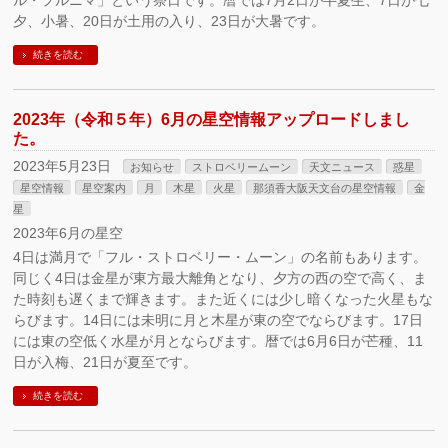
ル・プルニマ」という祭日です。暦では7月2日が半夏生、7日が七
夕、小暑、20日が土用の入り、23日が大暑です。
続きを読む
2023年（令和５年）6月の星空情報アップロードしまし
た。
2023年5月23日
お知らせ
ストロベリームーン
天文ニュース
惑星
星空情報
星空案内
月
木星
火星
那須香大阪天文台の星空情報
金
星
2023年6月の星空
4日は満月で「フル・ストロベリー・ムーン」の名前もあります。
同じく4日は金星が東方最大離角となり、夕方の西の空で高く、ま
た時刻も遅くまで輝きます。また近くには少し暗くなった火星もな
らびます。14日には未明に月と木星が東の空でならびます。17日
には東の空低く水星が月とならびます。暦では6月6日が芒種、11
日が入梅、21日が夏至です。
続きを読む