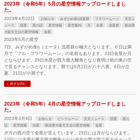
2023年（令和5年）5月の星空情報アップロードしまし
た。
2023年4月22日
お知らせ
みずがめ座η流星群
フラワームーン
天文ニ
ュース
惑星
星の話
星空情報
星空案内
月
水星
流星群
那須香
大阪天文台の星空情報
金星
2023年5月の星空
7日、みずがめ座η（エータ）流星群が極大となります。６日は満
月で「フル・フラワームーン」の名前もあります。23日金星が月
とならびます。29日水星が西方最大離角となり夜明け前の東の空
で見るチャンスとなります。暦では5月2日が八十八夜、6日が立
夏、21日が小満です。
続きを読む
2023年（令和5年）4月の星空情報アップロードしまし
た。
2023年3月9日
お知らせ
ピンクムーン
天文ニュース
惑星
星の
話
星空情報
水星
那須香大阪天文台の星空情報
金星
夕方の西の空で金星が見えています。23日には月がならびます。
12日には水星が東方最大離角となり夕方の西の空で見るチャンス