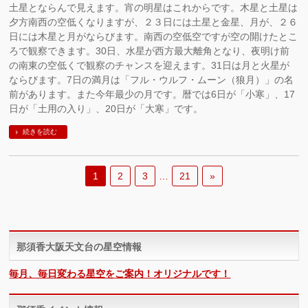
土星とならんで見えます。宵の明星はこれからです。木星と土星は
夕方南西の空低くなりますが、２３日には土星と金星、月が、２６
日には木星と月がならびます。南西の空低空ですが空の開けたとこ
ろで観察できます。30日、水星が西方最大離角となり、夜明け前
の南東の空低くで観察のチャンスを迎えます。31日は月と火星が
ならびます。7日の満月は「フル・ウルフ・ムーン（狼月）」の名
前があります。また今年最少の月です。暦では6日が「小寒」、17
日が「土用の入り」、20日が「大寒」です。
続きを読む
1
2
3
…
21
»
那須香大阪天文台の星空情報
毎月、毎日変わる星空をご案内！オリジナルです！