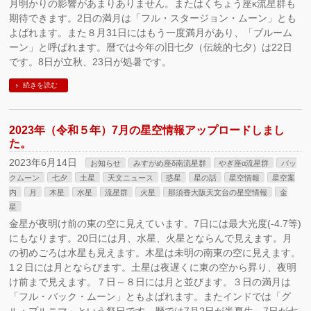
月明かりの影響があまりありません。またはくちょう座κ流星群も
期待できます。2日の満月は「フル・スタージョン・ムーン」とも
よばれます。また８月31日にはもう一度満月があり、「ブルーム
ーン」と呼ばれます。暦では今年の旧七夕（伝統的七夕）は22日
です。8日が立秋、23日が処暑です。
続きを読む
2023年（令和５年）7月の星空情報アップロードしまし
た。
2023年6月14日
お知らせ
みすがめ座δ南流星群
やぎ座α流星群
バッ
クムーン
七夕
土星
天文ニュース
惑星
星の話
星空情報
星空案
内
月
木星
水星
流星群
火星
那須香大阪天文台の星空情報
金
星
金星が夜明け前の東の空に見えています。7日には最大光度(-4.7等)
にもなります。20日には月、水星、火星とならんで見えます。月
の初めごろは水星も見えます。木星は未明の南東の空に見えます。
1２日には月とならびます。土星は夜遅くに東の空から昇り、夜明
け前まで見えます。７日～８日には月と並びます。３日の満月は
「フル・バック・ムーン」ともよばれます。またインドでは「グ