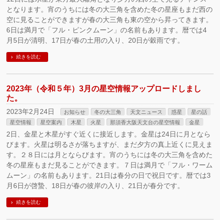
となります。宵のうちには冬の大三角を含めた冬の星座もまだ西の
空に見ることができますが春の大三角も東の空から昇ってきます。
6日は満月で「フル・ピンクムーン」の名前もあります。暦では4
月5日が清明、17日が春の土用の入り、20日が穀雨です。
続きを読む
2023年（令和５年）3月の星空情報アップロードしまし
た。
2023年2月24日
お知らせ
冬の大三角
天文ニュース
惑星
星の話
星空情報
星空案内
木星
火星
那須香大阪天文台の星空情報
金星
2日、金星と木星がすぐ近くに接近します。金星は24日に月となら
びます。火星は明るさが落ちますが、まだ夕方の真上近くに見えま
す。２８日には月とならびます。宵のうちには冬の大三角を含めた
冬の星座もまだ見ることができます。７日は満月で「フル・ワーム
ムーン」の名前もあります。21日は春分の日で祝日です。暦では3
月6日が啓蟄、18日が春の彼岸の入り、21日が春分です。
続きを読む