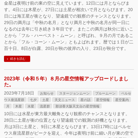
金星は夜明け前の東の空に見えています。12日には月とならびま
す。4日には木星が、27日には土星が相次いで月とならびます。20
日には海王星が衝となり、望遠鏡での観察のチャンスとなります。
29日の満月は「中秋の名月」となり満月と中秋の名月が同一日に
なるのは去年に引き続き３年目です。またこの満月は秋分に近いこ
とから「フル・ハーベスト・ムーン」と呼ばれ、９月の月であるこ
とから「フル・コーン・ムーン」ともよばれます。暦では１日が二
百十日、8日が白露、20日が秋の彼岸の入り、23日が秋分です。
続きを読む
2023年（令和５年）８月の星空情報アップロードしまし
た。
2023年7月18日
お知らせ
スタージョンムーン
ブルームーン
ペルセ
ウス座流星群
七夕
土星
天文ニュース
星の話
星空情報
星空案内
月
木星
水星
流星群
那須香大阪天文台の星空情報
10日には水星が東方最大離角となり観察のチャンスとなります。
28日に土星が衝の位置となり望遠鏡での観測の好機となります。
月は3日に土星と、9日に木星とならびます。13日17時にはペルセ
ウス座流星群がピークを迎え、今年は夜明け前に細い月が東の空で