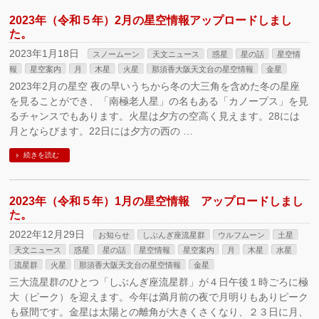
2023年（令和５年）2月の星空情報アップロードしまし
た。
2023年1月18日
スノームーン
天文ニュース
惑星
星の話
星空情
報
星空案内
月
木星
火星
那須香大阪天文台の星空情報
金星
2023年2月の星空 夜の早いうちから冬の大三角を含めた冬の星座
を見ることができ、「南極老人星」の名もある「カノープス」を見
るチャンスでもあります。火星は夕方の空高く見えます。28には
月とならびます。22日には夕方の西の …
続きを読む
2023年（令和５年）1月の星空情報 アップロードしまし
た。
2022年12月29日
お知らせ
しぶんぎ座流星群
ウルフムーン
土星
天文ニュース
惑星
星の話
星空情報
星空案内
月
木星
水星
流星群
火星
那須香大阪天文台の星空情報
金星
三大流星群のひとつ「しぶんぎ座流星群」が４日午後１時ごろに極
大（ピーク）を迎えます。今年は満月前の夜で月明りもありピーク
も昼間です。金星は太陽との離角が大きくさくなり、２３日に月、