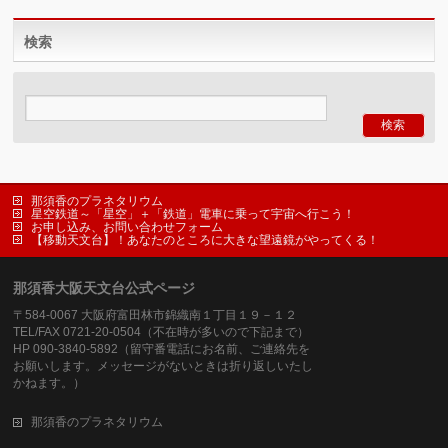
検索
那須香のプラネタリウム
星空鉄道～「星空」＋「鉄道」電車に乗って宇宙へ行こう！
お申し込み、お問い合わせフォーム
【移動天文台】！あなたのところに大きな望遠鏡がやってくる！
那須香大阪天文台公式ページ
〒584-0067 大阪府富田林市錦織南１丁目１９－１２
TEL/FAX 0721-20-0504（不在時が多いので下記まで）
HP 090-3840-5892（留守番電話にお名前、ご連絡先を
お願いします。メッセージがないときは折り返しいたし
かねます。）
那須香のプラネタリウム