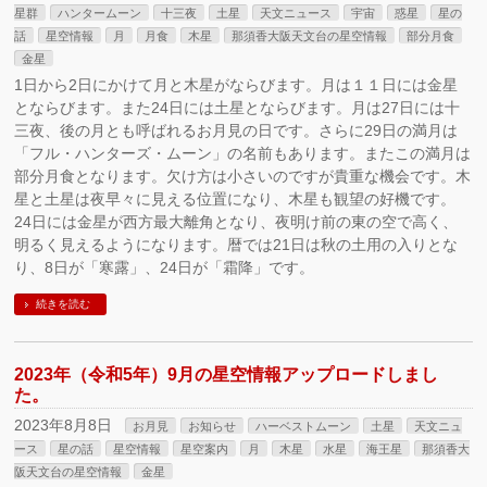
星群
ハンタームーン
十三夜
土星
天文ニュース
宇宙
惑星
星の
話
星空情報
月
月食
木星
那須香大阪天文台の星空情報
部分月食
金星
1日から2日にかけて月と木星がならびます。月は１１日には金星
とならびます。また24日には土星とならびます。月は27日には十
三夜、後の月とも呼ばれるお月見の日です。さらに29日の満月は
「フル・ハンターズ・ムーン」の名前もあります。またこの満月は
部分月食となります。欠け方は小さいのですが貴重な機会です。木
星と土星は夜早々に見える位置になり、木星も観望の好機です。
24日には金星が西方最大離角となり、夜明け前の東の空で高く、
明るく見えるようになります。暦では21日は秋の土用の入りとな
り、8日が「寒露」、24日が「霜降」です。
続きを読む
2023年（令和5年）9月の星空情報アップロードしまし
た。
2023年8月8日
お月見
お知らせ
ハーベストムーン
土星
天文ニュ
ース
星の話
星空情報
星空案内
月
木星
水星
海王星
那須香大
阪天文台の星空情報
金星