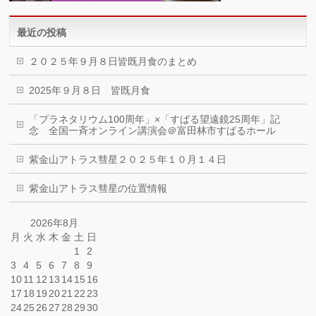
最近の投稿
２０２５年９月８日皆既月食のまとめ
2025年９月８日 皆既月食
「プラネタリウム100周年」×「すばる望遠鏡25周年」記
念 全国一斉オンライン講演会＠富田林市すばるホール
紫金山アトラス彗星２０２５年１０月１４日
紫金山アトラス彗星の位置情報
2026年8月
月
火
水
木
金
土
日
1
2
3
4
5
6
7
8
9
10
11
12
13
14
15
16
17
18
19
20
21
22
23
24
25
26
27
28
29
30