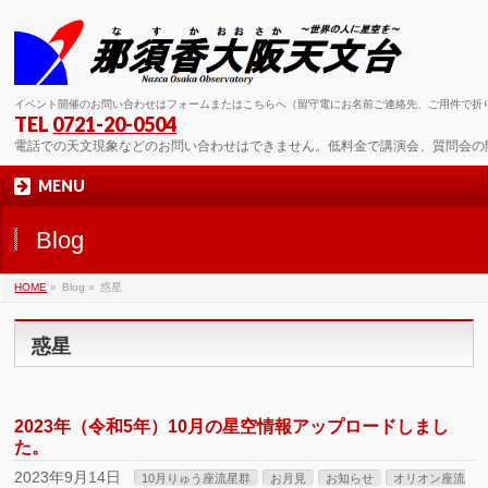
イベント開催のお問い合わせはフォームまたはこちらへ（留守電にお名前ご連絡先、ご用件で折
TEL
0721-20-0504
電話での天文現象などのお問い合わせはできません。低料金で講演会、質問会の
MENU
Blog
HOME
»
Blog »
惑星
惑星
2023年（令和5年）10月の星空情報アップロードしまし
た。
2023年9月14日
10月りゅう座流星群
お月見
お知らせ
オリオン座流