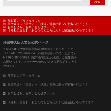
那須香のプラネタリウム
星空鉄道～「星空」＋「鉄道」電車に乗って宇宙へ行こう！
お申し込み、お問い合わせフォーム
【移動天文台】！あなたのところに大きな望遠鏡がやってくる！
那須香大阪天文台公式ページ
〒584-0067 大阪府富田林市錦織南１丁目１９－１２
TEL/FAX 0721-20-0504（不在時が多いので下記まで）
HP 090-3840-5892（留守番電話にお名前、ご連絡先を
お願いします。メッセージがないときは折り返しいたし
かねます。）
那須香のプラネタリウム
星空鉄道～「星空」＋「鉄道」電車に乗って宇宙へ行こう！
お申し込み、お問い合わせフォーム
【移動天文台】！あなたのところに大きな望遠鏡がやってくる！