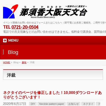
イベント開催のお問い合わせはフォームまたはこちらへ（留守電にお名前ご連絡先、ご用件で折
TEL
0721-20-0504
電話での天文現象などのお問い合わせはできません。低料金で講演会、質問会の
MENU
Blog
HOME
»
Blog »
趣味
»
洋裁
洋裁
ネクタイのページを修正しました！10,000ダウンロードあ
りがとうございます！
2020年6月17日
DIY
Necktie pattern paper
お知らせ
ネクタイ
フ