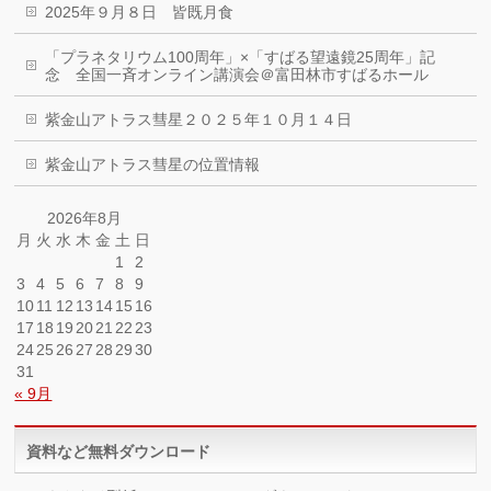
2025年９月８日 皆既月食
「プラネタリウム100周年」×「すばる望遠鏡25周年」記
念 全国一斉オンライン講演会＠富田林市すばるホール
紫金山アトラス彗星２０２５年１０月１４日
紫金山アトラス彗星の位置情報
2026年8月
月
火
水
木
金
土
日
1
2
3
4
5
6
7
8
9
10
11
12
13
14
15
16
17
18
19
20
21
22
23
24
25
26
27
28
29
30
31
« 9月
資料など無料ダウンロード