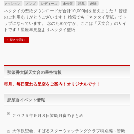
ァッション
メンズ
レディース
未分類
洋裁
趣味
ネクタイの型紙ダウンロードが合計10,000回を超えました！ 皆様
のご利用ありがとうございます！ 検索でも「ネクタイ型紙」でト
ップになっています。 念のためですが、ここは「天文台」のサイ
トです！星座早見盤よりネクタイ型紙 …
続きを読む
那須香大阪天文台の星空情報
毎月、毎日変わる星空をご案内！オリジナルです！
那須香イベント情報
２０２５年９月８日皆既月食のまとめ
天体観望会、すばるスターウォッチングクラブ特別編～皆既