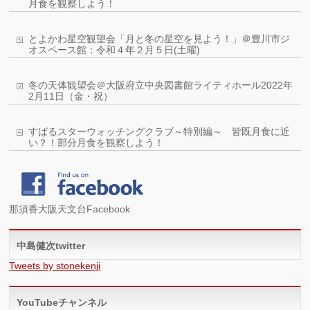
月食を観察しよう！
とよかわ星空観望会「月と冬の星空を見よう！」＠豊川市ジ
オスペース館：令和４年２月５日(土曜)
冬の天体観望会＠大阪府立中央図書館ライティホール2022年
2月11日（金・祝）
すばるスターウォッチングクラブ～特別編～ 皆既月食に近
い？！部分月食を観察しよう！
那須香大阪天文台Facebook
中島健次twitter
Tweets by stonekenji
YouTubeチャンネル