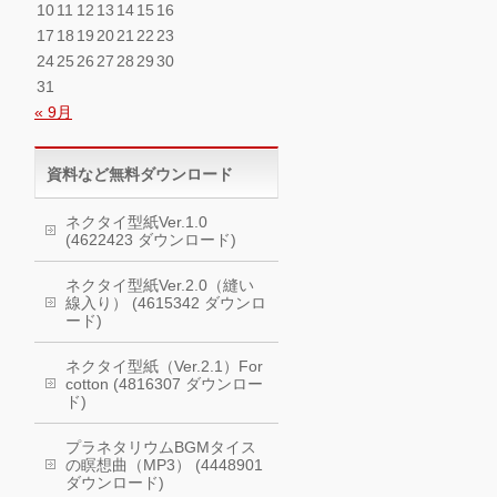
10
11
12
13
14
15
16
17
18
19
20
21
22
23
24
25
26
27
28
29
30
31
« 9月
資料など無料ダウンロード
ネクタイ型紙Ver.1.0
(4622423 ダウンロード)
ネクタイ型紙Ver.2.0（縫い
線入り） (4615342 ダウンロ
ード)
ネクタイ型紙（Ver.2.1）For
cotton (4816307 ダウンロー
ド)
プラネタリウムBGMタイス
の瞑想曲（MP3） (4448901
ダウンロード)