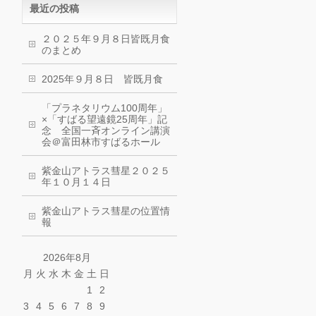
最近の投稿
２０２５年９月８日皆既月食
のまとめ
2025年９月８日 皆既月食
「プラネタリウム100周年」
×「すばる望遠鏡25周年」記
念 全国一斉オンライン講演
会＠富田林市すばるホール
紫金山アトラス彗星２０２５
年１０月１４日
紫金山アトラス彗星の位置情
報
2026年8月
月
火
水
木
金
土
日
1
2
3
4
5
6
7
8
9