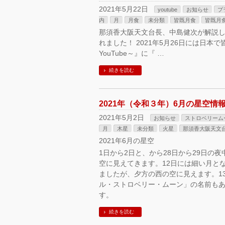
2021年5月22日
youtube
お知らせ
プ
内
月
月食
未分類
皆既月食
皆既月
那須香大阪天文台長、中島健次が解説した
れました！ 2021年5月26日には日
YouTube～』に『 …
続きを読む
2021年（令和３年）6月の星空情
2021年5月2日
お知らせ
ストロベリーム
月
木星
未分類
火星
那須香大阪天文
2021年6月の星空
1日から2日と、から28日から29日
空に見えてきます。12日には細い月と
ましたが、夕方の西の空に見えます。1
ル・ストロベリー・ムーン」の名前もあ
す。
続きを読む