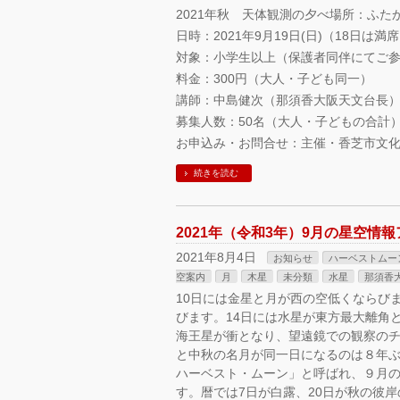
2021年秋 天体観測の夕べ場所：ふ
日時：2021年9月19日(日)（18日は満席）
対象：小学生以上（保護者同伴にてご
料金：300円（大人・子ども同一）
講師：中島健次（那須香大阪天文台長
募集人数：50名（大人・子どもの合計
お申込み・お問合せ：主催・香芝市文化施設 
続きを読む
2021年（令和3年）9月の星空情
2021年8月4日
お知らせ
ハーベストムー
空案内
月
木星
未分類
水星
那須香
10日には金星と月が西の空低くならびま
びます。14日には水星が東方最大離角
海王星が衝となり、望遠鏡での観察のチ
と中秋の名月が同一日になるのは８年
ハーベスト・ムーン」と呼ばれ、９月
す。暦では7日が白露、20日が秋の彼岸