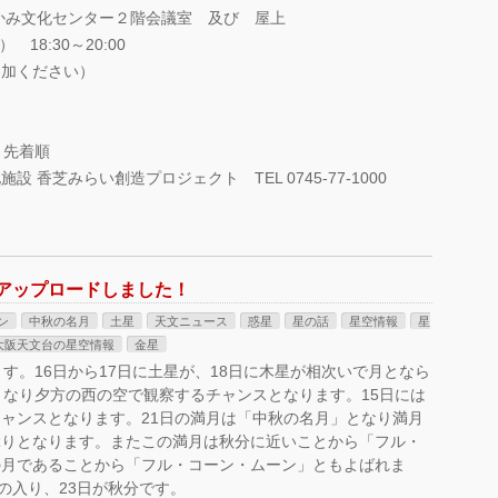
たかみ文化センター２階会議室 及び 屋上
 18:30～20:00
参加ください）
）
）先着順
香芝みらい創造プロジェクト TEL 0745-77-1000
報アップロードしました！
ン
中秋の名月
土星
天文ニュース
惑星
星の話
星空情報
星
大阪天文台の星空情報
金星
す。16日から17日に土星が、18日に木星が相次いで月となら
となり夕方の西の空で観察するチャンスとなります。15日には
ャンスとなります。21日の満月は「中秋の名月」となり満月
ぶりとなります。またこの満月は秋分に近いことから「フル・
の月であることから「フル・コーン・ムーン」ともよばれま
の入り、23日が秋分です。