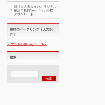
那須香大阪天文台オリジナル
星座早見盤Ver.4 (4756042
ダウンロード)
趣味のページリンク【天文以
外】
天文以外の趣味のページへ
検索