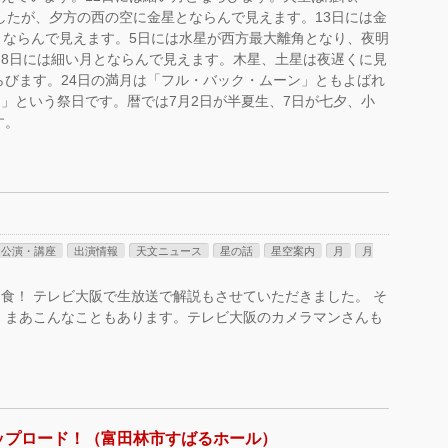
ましたが、夕方の西の空に金星とならんで見えます。13日には金
とならんで見えます。5日には水星が西方最大離角となり、夜明
8日には細い月とならんで見えます。木星、土星は夜遅くに見
ならびます。24日の満月は「フル・バック・ムーン」ともよばれ
」という祭日です。暦では7月2日が半夏生、7日が七夕、小
す。
公演・講座
出演情報
天文ニュース
星の話
星空案内
月
月
既月食！ テレビ大阪で生放送で解説もさせていただきました。 そ
、まあこんなこともあります。テレビ大阪のカメラマンさんも
ップロード！（富田林市すばるホール）