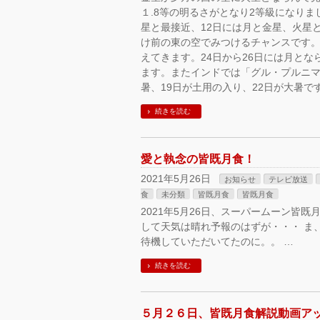
１.8等の明るさがとなり2等級になり
星と最接近、12日には月と金星、火星
け前の東の空でみつけるチャンスです。
えてきます。24日から26日には月と
ます。またインドでは「グル・プルニマ
暑、19日が土用の入り、22日が大暑で
続きを読む
愛と執念の皆既月食！
2021年5月26日
お知らせ
テレビ放送
食
未分類
皆既月食
皆既月食
2021年5月26日、スーパームーン皆
して天気は晴れ予報のはずが・・・ ま
待機していただいてたのに。。 …
続きを読む
５月２６日、皆既月食解説動画ア