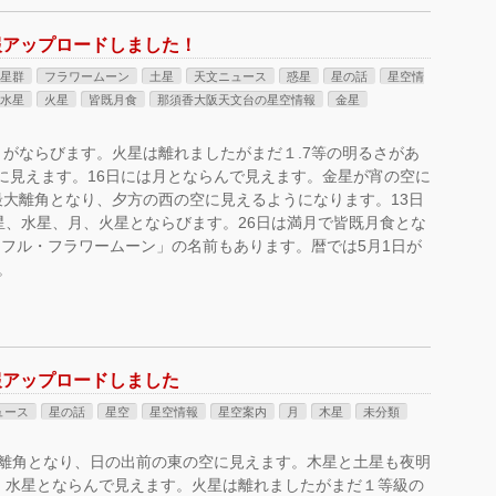
情報アップロードしました！
流星群
フラワームーン
土星
天文ニュース
惑星
星の話
星空情
水星
火星
皆既月食
那須香大阪天文台の星空情報
金星
月がならびます。火星は離れましたがまだ１.7等の明るさがあ
に見えます。16日には月とならんで見えます。金星が宵の空に
最大離角となり、夕方の西の空に見えるようになります。13日
金星、水星、月、火星とならびます。26日は満月で皆既月食とな
フル・フラワームーン」の名前もあります。暦では5月1日が
。
報アップロードしました
ュース
星の話
星空
星空情報
星空案内
月
木星
未分類
最大離角となり、日の出前の東の空に見えます。木星と土星も夜明
月、水星とならんで見えます。火星は離れましたがまだ１等級の