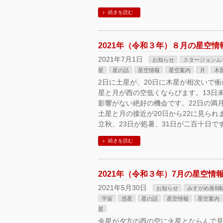
続きを読む
2021年（令和３年）８月の星空
2021年7月1日
お知らせ
スタージョンム
星
星の話
星空情報
星空案内
月
木
2日に土星が、20日に木星が相次いで
星と月が西の空低くならびます。13日
影響がない絶好の機会です。22日の満
土星と月の接近が20日から22に見られ
立秋、23日が処暑、31日が二百十日で
続きを読む
2021年（令和３年）7月の星空
2021年5月30日
お知らせ
みすがめ座δ
宇宙
惑星
星の話
星空情報
星空案内
星
金星が夕方の西の空に火星とならんで見