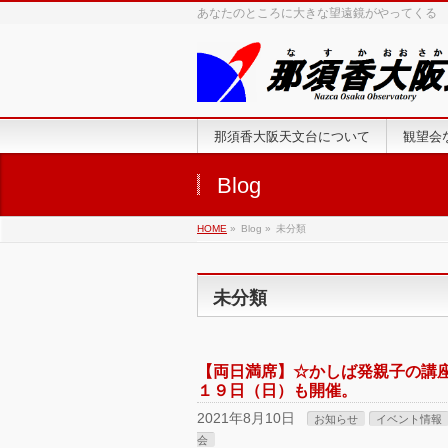
あなたのところに大きな望遠鏡がやってくる
那須香大阪天文台について
観望会
Blog
HOME
»
Blog »
未分類
未分類
【両日満席】☆かしば発親子の講座
１９日（日）も開催。
2021年8月10日
お知らせ
イベント情報
会