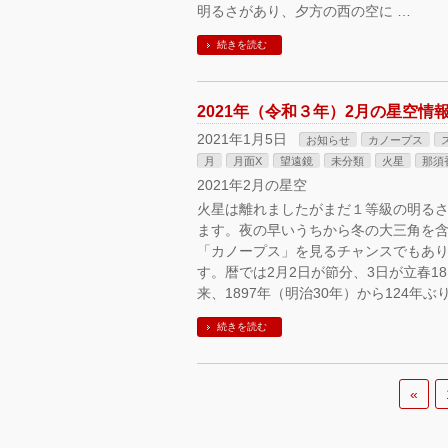
明るさがあり、夕方の西の空に …
続きを読む
2021年（令和３年）2月の星空
2021年1月5日
お知らせ
カノープス
月
月面X
望遠鏡
未分類
火星
那須
2021年2月の星空
火星は離れましたがまだ１等級の明るさ
ます。夜の早いうちから冬の大三角を
「カノープス」を見るチャンスでもあり
す。暦では2月2日が節分、3日が立春1
来、1897年（明治30年）から124年
続きを読む
«