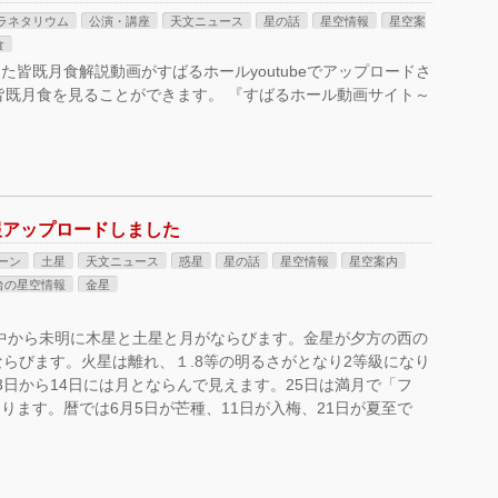
ラネタリウム
公演・講座
天文ニュース
星の話
星空情報
星空案
食
皆既月食解説動画がすばるホールyoutubeでアップロードさ
本で皆既月食を見ることができます。 『すばるホール動画サイト～
報アップロードしました
ーン
土星
天文ニュース
惑星
星の話
星空情報
星空案内
台の星空情報
金星
の夜中から未明に木星と土星と月がならびます。金星が夕方の西の
ならびます。火星は離れ、１.8等の明るさがとなり2等級になり
3日から14日には月とならんで見えます。25日は満月で「フ
ります。暦では6月5日が芒種、11日が入梅、21日が夏至で