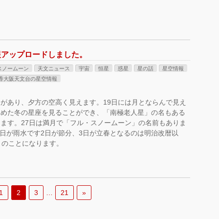
情報アップロードしました。
スノームーン
天文ニュース
宇宙
恒星
惑星
星の話
星空情報
香大阪天文台の星空情報
があり、夕方の空高く見えます。19日には月とならんで見え
含めた冬の星座を見ることができ、「南極老人星」の名もある
ます。27日は満月で「フル・スノームーン」の名前もありま
8日が雨水です2日が節分、3日が立春となるのは明治改暦以
ぶりのことになります。
1
2
3
…
21
»