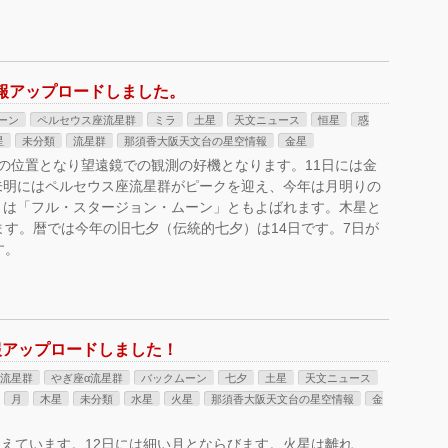
情報アップロードしました。
ーン
ペルセウス座流星群
ミラ
土星
天文ニュース
恒星
惑
星
未分類
流星群
那須香大阪天文台の星空情報
金星
衝の位置となり望遠鏡での観測の好機となります。11日には金
未明にはペルセウス座流星群がピークを迎え、今年は月明りの
月は「フル・スタージョン・ムーン」ともよばれます。木星と
ます。暦では今年の旧七夕（伝統的七夕）は14日です。7日が
す。
情報アップロードしました！
南流星群
やぎ座α流星群
バックムーン
七夕
土星
天文ニュース
月
木星
未分類
水星
火星
那須香大阪天文台の星空情報
金
えています。12日には細い月とならびます。火星は離れ、