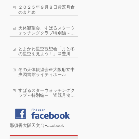
２０２５年９月８日皆既月食
のまとめ
天体観望会、すばるスターウ
ォッチングクラブ特別編～皆
既月食を観察しよう！
とよかわ星空観望会「月と冬
の星空を見よう！」＠豊川市
ジオスペース館：令和４年２
月５日(土曜)
冬の天体観望会＠大阪府立中
央図書館ライティホール
2022年2月11日（金・祝）
すばるスターウォッチングク
ラブ～特別編～ 皆既月食に
近い？！部分月食を観察しよ
う！
那須香大阪天文台Facebook