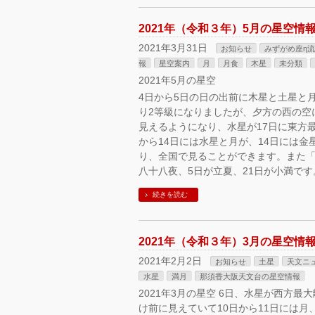
2021年（令和３年）5月の星空
2021年3月31日
お知らせ
みずがめ座η
報
星空案内
月
月食
木星
未分類
2021年5月の星空
4日から5日の日の出前に木星と土星と
り2等級になりましたが、夕方の西の空
見えるようになり、水星が17日に東方
から14日には水星と月が、14日には
り、全国で見ることができます。また「
八十八夜、5日が立夏、21日が小満です
続きを読む
2021年（令和３年）3月の星空情
2021年2月2日
お知らせ
土星
天文ニ
水星
満月
那須香大阪天文台の星空情報
2021年3月の星空 6日、水星が西方
け前に見えていて10日から11日には