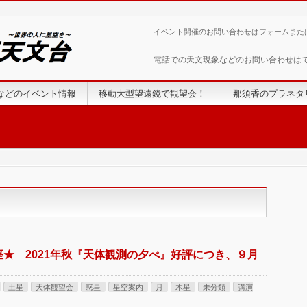
イベント開催のお問い合わせはフォームまた
電話での天文現象などのお問い合わせは
などのイベント情報
移動大型望遠鏡で観望会！
那須香のプラネタ
★ 2021年秋『天体観測の夕べ』好評につき、９月
土星
天体観望会
惑星
星空案内
月
木星
未分類
講演