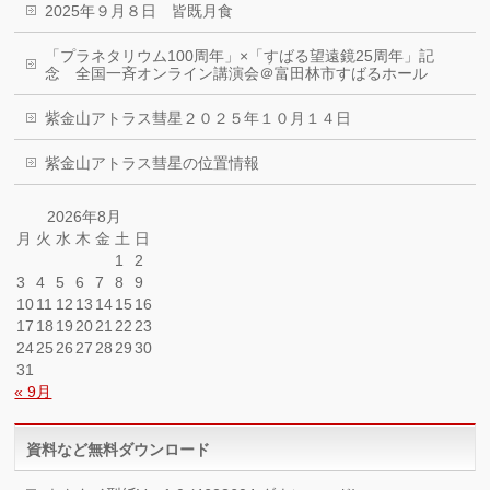
2025年９月８日 皆既月食
「プラネタリウム100周年」×「すばる望遠鏡25周年」記
念 全国一斉オンライン講演会＠富田林市すばるホール
紫金山アトラス彗星２０２５年１０月１４日
紫金山アトラス彗星の位置情報
2026年8月
月
火
水
木
金
土
日
1
2
3
4
5
6
7
8
9
10
11
12
13
14
15
16
17
18
19
20
21
22
23
24
25
26
27
28
29
30
31
« 9月
資料など無料ダウンロード