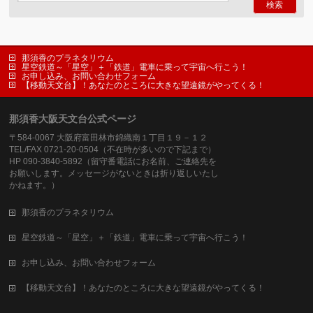
那須香のプラネタリウム
星空鉄道～「星空」＋「鉄道」電車に乗って宇宙へ行こう！
お申し込み、お問い合わせフォーム
【移動天文台】！あなたのところに大きな望遠鏡がやってくる！
那須香大阪天文台公式ページ
〒584-0067 大阪府富田林市錦織南１丁目１９－１２
TEL/FAX 0721-20-0504（不在時が多いので下記まで）
HP 090-3840-5892（留守番電話にお名前、ご連絡先を
お願いします。メッセージがないときは折り返しいたし
かねます。）
那須香のプラネタリウム
星空鉄道～「星空」＋「鉄道」電車に乗って宇宙へ行こう！
お申し込み、お問い合わせフォーム
【移動天文台】！あなたのところに大きな望遠鏡がやってくる！