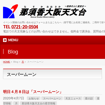
イベント開催のお問い合わせはフォームまたはこちらへ（留守電にお名前ご連絡先、ご用件で折
TEL
0721-20-0504
電話での天文現象などのお問い合わせはできません。低料金で講演会、質問会の
MENU
Blog
HOME
»
Blog »
月
»
スーパームーン
スーパームーン
明日４月８日は「スーパームーン」
2020年4月7日
お知らせ
スーパームーン
天文ニュース
星の話
星
空情報
月
那須香大阪天文台の星空情報