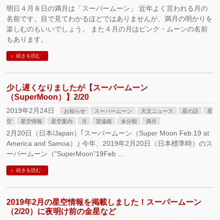
明日４月８日の満月は「スーパームーン」 近年よく言われる月の
名前です。目で見てわかるほどではありませんが、満月の明かりを
楽しむのもいいでしょう。 また４月の月はピンク・ムーンの名前
もあります。
続きを読む
少し遅くなりましたが【スーパームーン
（SuperMoon）】2/20
2019年2月24日
お知らせ
スーパームーン
天文ニュース
星の話
星
空
星空情報
星空案内
月
望遠鏡
未分類
満月
2月20日（日本/Japan）｢スーパームーン（Super Moon Feb.19 at
America and Samoa）｣ 今年、2019年2月20日（日本標準時）のス
ーパームーン（”SuperMoon”19Feb …
続きを読む
2019年2月の星空情報を掲載しました！スーパームーン
（2/20）に夜明け前の金星など