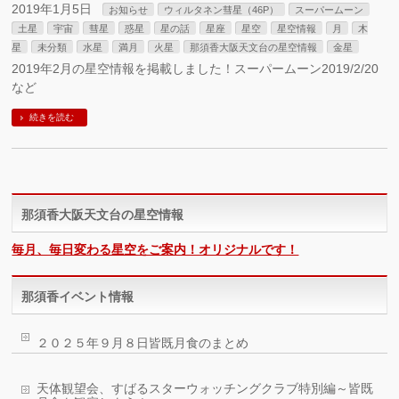
2019年1月5日
お知らせ
ウィルタネン彗星（46P）
スーパームーン
土星
宇宙
彗星
惑星
星の話
星座
星空
星空情報
月
木
星
未分類
水星
満月
火星
那須香大阪天文台の星空情報
金星
2019年2月の星空情報を掲載しました！スーパームーン2019/2/20
など
続きを読む
那須香大阪天文台の星空情報
毎月、毎日変わる星空をご案内！オリジナルです！
那須香イベント情報
２０２５年９月８日皆既月食のまとめ
天体観望会、すばるスターウォッチングクラブ特別編～皆既