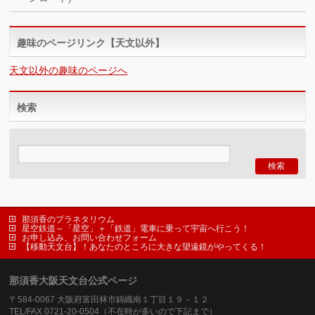
趣味のページリンク【天文以外】
天文以外の趣味のページへ
検索
那須香のプラネタリウム
星空鉄道～「星空」＋「鉄道」電車に乗って宇宙へ行こう！
お申し込み、お問い合わせフォーム
【移動天文台】！あなたのところに大きな望遠鏡がやってくる！
那須香大阪天文台公式ページ
〒584-0067 大阪府富田林市錦織南１丁目１９－１２
TEL/FAX 0721-20-0504（不在時が多いので下記まで）