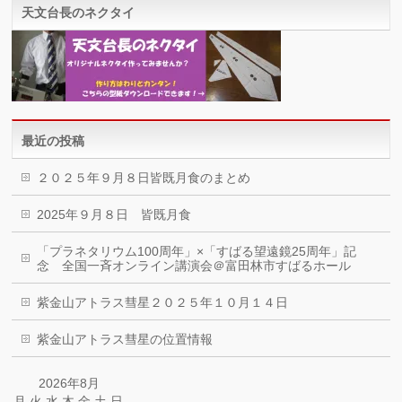
天文台長のネクタイ
最近の投稿
２０２５年９月８日皆既月食のまとめ
2025年９月８日 皆既月食
「プラネタリウム100周年」×「すばる望遠鏡25周年」記
念 全国一斉オンライン講演会＠富田林市すばるホール
紫金山アトラス彗星２０２５年１０月１４日
紫金山アトラス彗星の位置情報
2026年8月
月
火
水
木
金
土
日