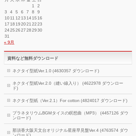
1
2
3
4
5
6
7
8
9
10
11
12
13
14
15
16
17
18
19
20
21
22
23
24
25
26
27
28
29
30
31
« 9月
資料など無料ダウンロード
ネクタイ型紙Ver.1.0 (4630357 ダウンロード)
ネクタイ型紙Ver.2.0（縫い線入り） (4622978 ダウンロー
ド)
ネクタイ型紙（Ver.2.1）For cotton (4824017 ダウンロード)
プラネタリウムBGMタイスの瞑想曲（MP3） (4457126 ダウ
ンロード)
那須香大阪天文台オリジナル星座早見盤Ver.4 (4763574 ダウ
ンロード)