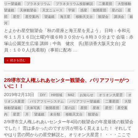
リー望遠鏡
プラネタリウム
プラネタリウム投影解説
二重星団
大型移動
望遠鏡
天体観望会
天文ニュース
宇宙
惑星
散開星団
星の話
星
団
星空
星空案内
望遠鏡
海王星
移動天文台
観望会
講演会
銀
河
とよかわ星空観望会「秋の星座と海王星を見よう」 日時：令和元
年１１月１６日(土曜)午後６時３０分から８時３０分まで 会場：赤
塚山公園芝生広場 講師：中島 健次 氏(那須香大阪天文台) 定
員：１００人(先着順)（事前に配布 …
続きを読む
2/9堺市立人権ふれあセンター観望会、バリアフリーがつ
いに！！
2019年2月13日
DIY
HII領域
M42
お知らせ
オリオン大星雲
オ
リオン大星雲
バリアフリーシステム
バリアフリー望遠鏡
二重星団
大型
移動望遠鏡
天体写真
散開星団
星の話
星団
星座
星空
星空案
内
星雲
月
望遠鏡
未分類
移動天文台
観望会
2/9堺市立人権ふれあいセンター年4回の観望会の年度最後の観望会
でした！ 雲は多かったのですが月が明るく見えました！ それして
やはり雲の間からの星空解説と、オリオン大星雲！ ・・・ここで