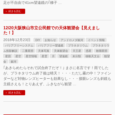
足が不自由で41cm望遠鏡の｢梯子 …
続きを読む
12/20大阪狭山市立公民館での天体観望会【見えまし
た！】
2018年12月23日
DIY
お知らせ
アンドロメダ銀河
イベント情報
バリアフリーシステム
バリアフリー望遠鏡
プラネタリウム
プラネタリウ
ム投影解説
二重星団
天体写真
天体観望会
天王星
惑星
散開星団
星団
星空
星空情報
星雲
月
望遠鏡
未分類
移動天文台
観望
会
銀河
｢あきらめたらそれで試合終了だぞ！｣ まさに名言です！雨でした
が、プラネタリウム終了後は晴天！・・・ただし霧の中！ファイン
ダーなど対物レンズヒーターも効果なし・・・接眼レンズも斜鏡も
主鏡さえも！とりあえず、ふきながら観望 …
続きを読む