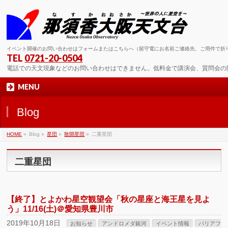
イベント開催のお問い合わせはフォームまたはこちらへ（留守電にお名前ご連絡先、ご用件で折
TEL
0721-20-0504
電話での天文現象などのお問い合わせはできません。低料金で講演会、質問会の
MENU
Blog
HOME
»
Blog »
星団
»
散開星団
»
二重星団
二重星団
【終了】とよかわ星空観望会「秋の星座と海王星を見よ
う」11/16(土)＠愛知県豊川市
2019年10月18日
お知らせ
アンドロメダ銀河
イベント情報
バリアフ