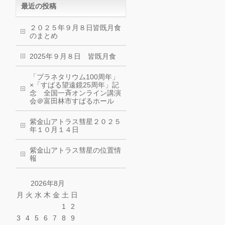
最近の投稿
２０２５年９月８日皆既月食
のまとめ
2025年９月８日 皆既月食
「プラネタリウム100周年」
×「すばる望遠鏡25周年」記
念 全国一斉オンライン講演
会＠富田林市すばるホール
紫金山アトラス彗星２０２５
年１０月１４日
紫金山アトラス彗星の位置情
報
2026年8月
月
火
水
木
金
土
日
1
2
3
4
5
6
7
8
9