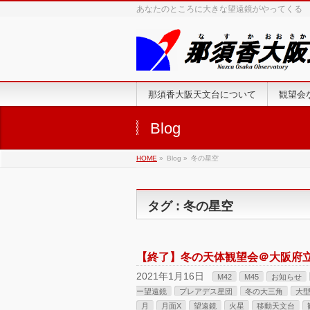
あなたのところに大きな望遠鏡がやってくる
那須香大阪天文台について
観望会
Blog
HOME
»
Blog »
冬の星空
タグ : 冬の星空
【終了】冬の天体観望会＠大阪府
2021年1月16日
M42
M45
お知らせ
ー望遠鏡
プレアデス星団
冬の大三角
大
月
月面X
望遠鏡
火星
移動天文台