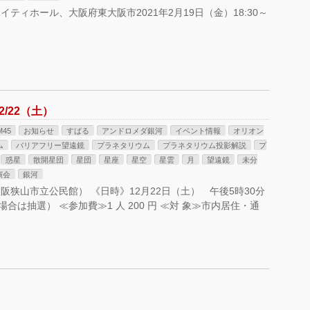
ィホール、大阪府東大阪市2021年2月19日（金）18:30～
/22（土）
M45
お知らせ
すばる
アンドロメダ銀河
イベント情報
オリオン
ム
バリアフリー望遠鏡
プラネタリウム
プラネタリウム投影解説
プ
惑星
散開星団
星団
星座
星空
星雲
月
望遠鏡
未分
演会
銀河
狭山市立公民館） 《日時》12月22日（土） 午後5時30分
場合は抽選） ≪参加費≫1 人 200 円 ≪対 象≫市内居住・通