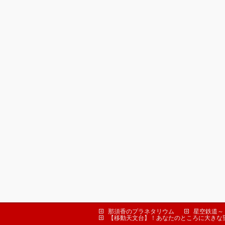
那須香のプラネタリウム
星空鉄道～
【移動天文台】！あなたのところに大きな