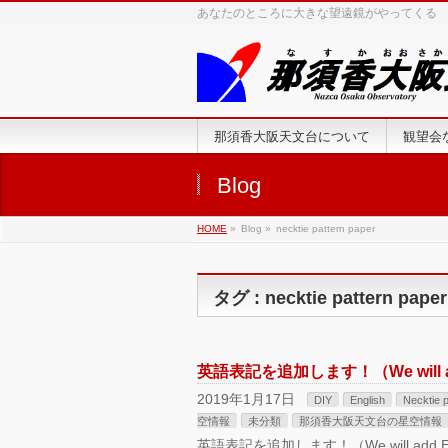
あなたのところに大きな望遠鏡がやってくる
那須香大阪天文台について
観望会
Blog
HOME
»
Blog »
necktie pattern paper
タグ : necktie pattern paper
英語表記を追加します！（We will add 
2019年1月17日
DIY
English
Necktie p
空情報
未分類
那須香大阪天文台の星空情報
英語表記を追加します！（We will add E