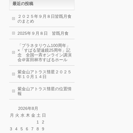
最近の投稿
２０２５年９月８日皆既月食
のまとめ
2025年９月８日 皆既月食
「プラネタリウム100周年」
×「すばる望遠鏡25周年」記
念 全国一斉オンライン講演
会＠富田林市すばるホール
紫金山アトラス彗星２０２５
年１０月１４日
紫金山アトラス彗星の位置情
報
2026年8月
月
火
水
木
金
土
日
1
2
3
4
5
6
7
8
9