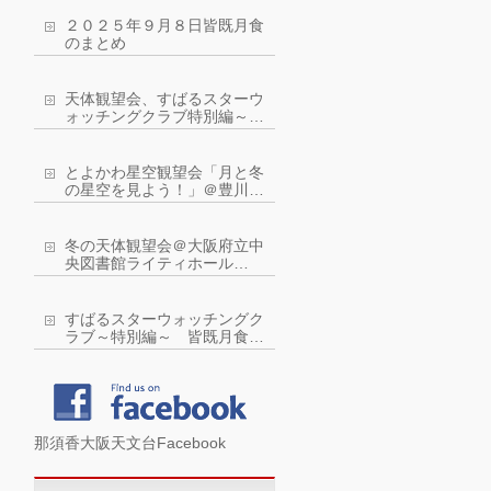
２０２５年９月８日皆既月食
のまとめ
天体観望会、すばるスターウ
ォッチングクラブ特別編～皆
既月食を観察しよう！
とよかわ星空観望会「月と冬
の星空を見よう！」＠豊川市
ジオスペース館：令和４年２
月５日(土曜)
冬の天体観望会＠大阪府立中
央図書館ライティホール
2022年2月11日（金・祝）
すばるスターウォッチングク
ラブ～特別編～ 皆既月食に
近い？！部分月食を観察しよ
う！
那須香大阪天文台Facebook