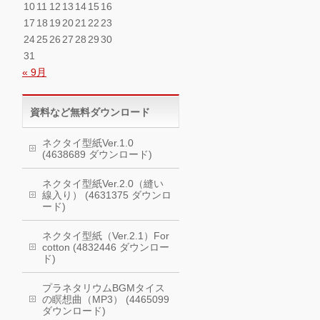
10
11
12
13
14
15
16
17
18
19
20
21
22
23
24
25
26
27
28
29
30
31
« 9月
資料など無料ダウンロード
ネクタイ型紙Ver.1.0
(4638689 ダウンロード)
ネクタイ型紙Ver.2.0（縫い
線入り） (4631375 ダウンロ
ード)
ネクタイ型紙（Ver.2.1）For
cotton (4832446 ダウンロー
ド)
プラネタリウムBGMタイス
の瞑想曲（MP3） (4465099
ダウンロード)