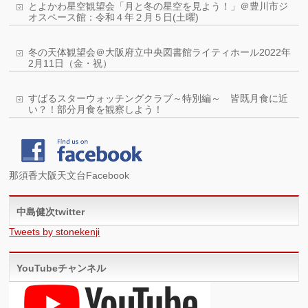
とよかわ星空観望会「月と冬の星空を見よう！」＠豊川市ジ
オスペース館：令和４年２月５日(土曜)
冬の天体観望会＠大阪府立中央図書館ライティホール2022年
2月11日（金・祝）
すばるスターウォッチングクラブ～特別編～ 皆既月食に近
い？！部分月食を観察しよう！
那須香大阪天文台Facebook
中島健次twitter
Tweets by stonekenji
YouTubeチャンネル