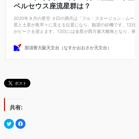
共有:
ク
Facebook
リ
で
ッ
共
ク
有
し
す