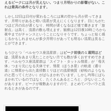
えるピークには月が見えない。つまり月明かりの影響がない。こ
れは最高の条件となります。
しかし12日は日付が変わるころには東の空から月が昇ってきま
す。月明りがあると暗い流星が見えにくくなります。日にちがた
つほど月の出が遅くなり、時間が遅くなるほど後で書きます「放
射点」は高く、流星の数も増えます。観察は12日夜10時ごろから
夜中までがチャンスということになりそうです。ちょっと短く感
じるかもしれませんが多少月明りがあっても明るい流星は見るこ
とができます。
もうひとつ「ペルセウス座流星群」は
ピーク前後の１週間ほど
は
、流星をあまり見たことがない方でも数が多くおすすめできま
す。ペルセウス座流星群は「スイフト・タットル彗星」が「母天
体」つまり元になる天体です。彗星（ほうき星）の軌道（通り
道）に彗星から出た直径数ミリほどの流星物質（砂粒のようなも
のと思ってください）がばらまかれています。しかし均等にばら
まかれているのではなく、たくさんあるところと、少ないところ
があります。ピークが複数ありますので、まとめてパラパラと流
れるときがあるのです。