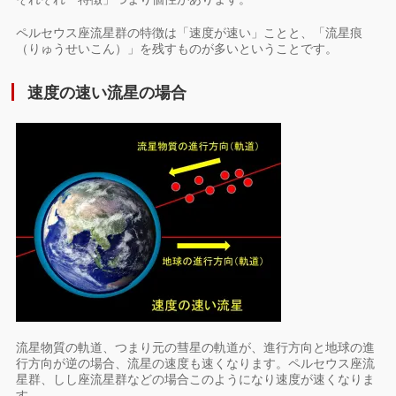
ペルセウス座流星群の特徴は「速度が速い」ことと、「流星痕
（りゅうせいこん）」を残すものが多いということです。
速度の速い流星の場合
流星物質の軌道、つまり元の彗星の軌道が、進行方向と地球の進
行方向が逆の場合、流星の速度も速くなります。ペルセウス座流
星群、しし座流星群などの場合このようになり速度が速くなりま
す。