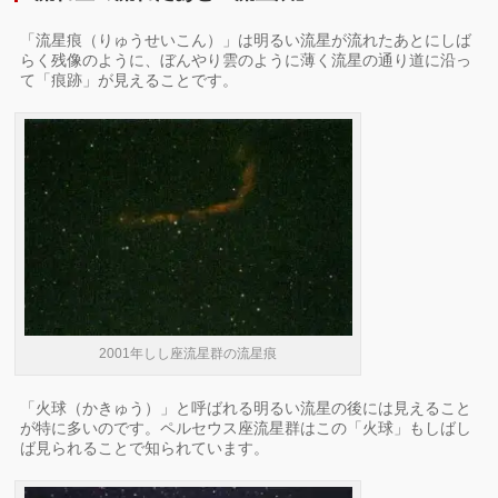
「流星痕（りゅうせいこん）」は明るい流星が流れたあとにしば
らく残像のように、ぼんやり雲のように薄く流星の通り道に沿っ
て「痕跡」が見えることです。
2001年しし座流星群の流星痕
「火球（かきゅう）」と呼ばれる明るい流星の後には見えること
が特に多いのです。ペルセウス座流星群はこの「火球」もしばし
ば見られることで知られています。