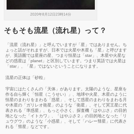
2020年8月12日23時14分
そもそも流星（流れ星）って？
「流星（流れ星）」と呼んでいますが「星」ではありません。ち
ょっと話がそれますが、日本では火星や木星も「星」と呼びます
が、英語圏では星座の星、つまり恒星は「star」、木星や火星な
どの惑星は「planet」と区別しています。つまり英語では火星は
「star」、「星」ではないということになります。
流星の正体は「砂粒」
宇宙にはたくさんの「天体」があります。太陽のような、星座を
作る自ら輝く「恒星（こうせい）」、地球や火星、木星のように
恒星のまわりをまわる「惑星」、そして惑星のまわりをまわる月
や木星の「ガリレオ衛星」のような「衛星」、そして冥王星に代
表される「準惑星」、もっと小さく、探査機「はやぶさ」の目的
地となった「イトカワ」、「はやぶさ２」の目的地となった「リ
ュウグウ」のような「小惑星」、そして「ハレー彗星」に代表さ
れる「彗星」などです。