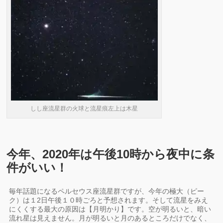
しし座流星群の火球と流星痕左上は木星
今年、2020年は午後10時から夜中に条
件がいい！
毎年話題になるペルセウス座流星群ですが、今年の極大（ピー
ク）は１2日午後１０時ごろと予想されます。そして流星をみえ
にくくする最大の原因は【月明かり】です。空が明るいと、暗い
流れ星は見えません。月が明るいと月のあるところだけでなく、