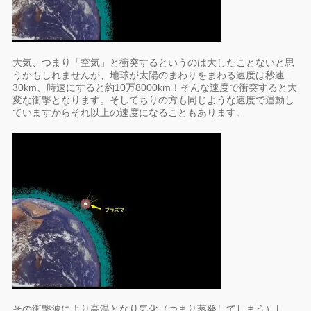
大気、つまり「空気」と衝突するというのは大したことないと思
うかもしれませんが、地球が太陽のまわりをまわる速度は秒速
30km、時速にすると約10万8000km！そんな速度で衝突すると大
変な衝撃となります。そしてちりの方も同じような速度で運動し
ていますからそれ以上の速度になることもあります。
その衝撃波により高温となり気化（つまり蒸発してしまう）し、