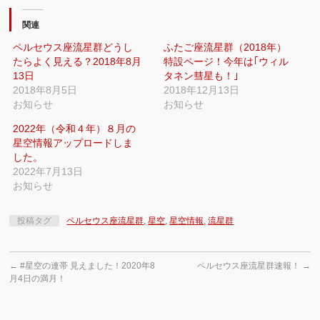
て
る
Twitter
に
で
は
関連
共
ク
有
リ
ペルセウス座流星群どうし
ふたご座流星群（2018年）
(新
ッ
し
ク
たらよく見える？2018年8月
特設ページ！今年は｢ウィル
い
し
ウ
て
13日
タネン彗星も！｣
ィ
く
2018年8月5日
2018年12月13日
ン
だ
ド
さ
お知らせ
お知らせ
ウ
い
で
(新
開
し
2022年（令和４年）８月の
き
い
ま
ウ
星空情報アップロードしま
す)
ィ
した。
ン
ド
2022年7月13日
ウ
で
お知らせ
開
き
ま
す)
投稿タグ
ペルセウス座流星群
,
星空
,
星空情報
,
流星群
←
#星空の連帯 見えました！2020年8
ペルセウス座流星群速報！
→
月4日の満月！