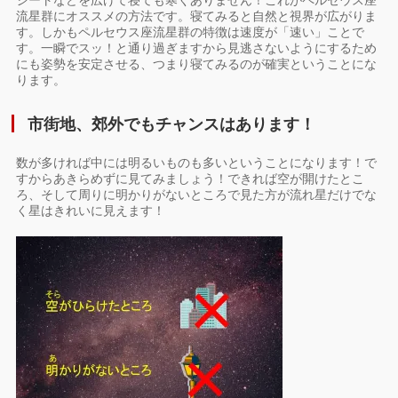
流星群にオススメの方法です。寝てみると自然と視界が広がりま
す。しかもペルセウス座流星群の特徴は速度が「速い」ことで
す。一瞬でスッ！と通り過ぎますから見逃さないようにするため
にも姿勢を安定させる、つまり寝てみるのが確実ということにな
ります。
市街地、郊外でもチャンスはあります！
数が多ければ中には明るいものも多いということになります！で
すからあきらめずに見てみましょう！できれば空が開けたとこ
ろ、そして周りに明かりがないところで見た方が流れ星だけでな
く星はきれいに見えます！