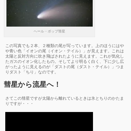
ヘール・ボップ彗星
この写真でも２本、２種類の尾が写っています。上のほうにはや
や青い色「イオンの尾（イオン・テイル）」が見えます。これは
太陽と反対方向に吹き飛ばされたように見えます。これが気化し
たガスのイオン化したもの。そしてより明るく白く、下に少し広
がったように見えるのが「ダストの尾（ダスト・テイル）」つま
りダスト「ちり」なのです。
彗星から流星へ！
さてこの彗星ですが太陽から離れているときは氷とちりのかたま
りですが・・・