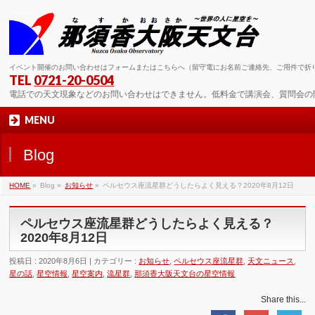
イベント開催のお問い合わせはフォームまたはこちらへ（留守電にお名前ご連絡先、ご用件で折
TEL
0721-20-0504
電話での天文現象などのお問い合わせはできません。低料金で講演会、質問会の
MENU
Blog
HOME
»
Blog »
お知らせ
»
ペルセウス座流星群どうしたらよく見える？2020年8月12日
ペルセウス座流星群どうしたらよく見える？
2020年8月12日
投稿日 : 2020年8月6日 | カテゴリー :
お知らせ
,
ペルセウス座流星群
,
天文ニュース
,
星の話
,
星空情報
,
星空案内
,
流星群
,
那須香大阪天文台の星空情報
Share this...