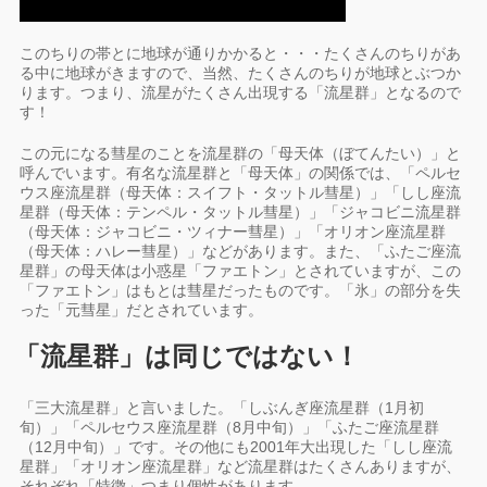
このちりの帯とに地球が通りかかると・・・たくさんのちりがあ
る中に地球がきますので、当然、たくさんのちりが地球とぶつか
ります。つまり、流星がたくさん出現する「流星群」となるので
す！
この元になる彗星のことを流星群の「母天体（ぼてんたい）」と
呼んでいます。有名な流星群と「母天体」の関係では、「ペルセ
ウス座流星群（母天体：スイフト・タットル彗星）」「しし座流
星群（母天体：テンペル・タットル彗星）」「ジャコビニ流星群
（母天体：ジャコビニ・ツィナー彗星）」「オリオン座流星群
（母天体：ハレー彗星）」などがあります。また、「ふたご座流
星群」の母天体は小惑星「ファエトン」とされていますが、この
「ファエトン」はもとは彗星だったものです。「氷」の部分を失
った「元彗星」だとされています。
「流星群」は同じではない！
「三大流星群」と言いました。「しぶんぎ座流星群（1月初
旬）」「ペルセウス座流星群（8月中旬）」「ふたご座流星群
（12月中旬）」です。その他にも2001年大出現した「しし座流
星群」「オリオン座流星群」など流星群はたくさんありますが、
それぞれ「特徴」つまり個性があります。