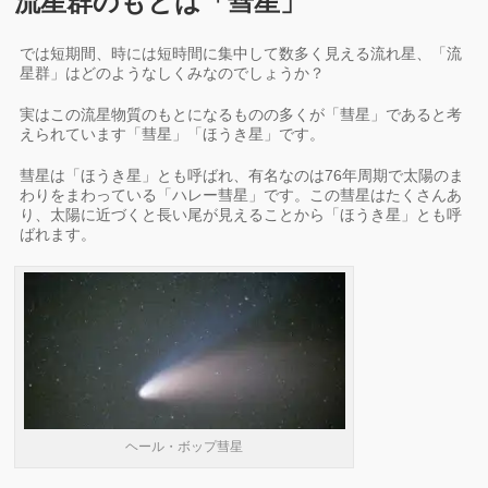
流星群のもとは「彗星」
では短期間、時には短時間に集中して数多く見える流れ星、「流
星群」はどのようなしくみなのでしょうか？
実はこの流星物質のもとになるものの多くが「彗星」であると考
えられています「彗星」「ほうき星」です。
彗星は「ほうき星」とも呼ばれ、有名なのは76年周期で太陽のま
わりをまわっている「ハレー彗星」です。この彗星はたくさんあ
り、太陽に近づくと長い尾が見えることから「ほうき星」とも呼
ばれます。
ヘール・ボップ彗星