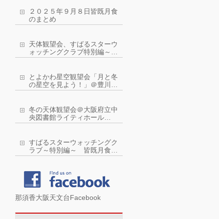
２０２５年９月８日皆既月食
のまとめ
天体観望会、すばるスターウ
ォッチングクラブ特別編～皆
既月食を観察しよう！
とよかわ星空観望会「月と冬
の星空を見よう！」＠豊川市
ジオスペース館：令和４年２
月５日(土曜)
冬の天体観望会＠大阪府立中
央図書館ライティホール
2022年2月11日（金・祝）
すばるスターウォッチングク
ラブ～特別編～ 皆既月食に
近い？！部分月食を観察しよ
う！
那須香大阪天文台Facebook