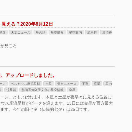
える？2020年8月12日
星群
天文ニュース
星の話
星空情報
星空案内
流星群
那須香
日が見ごろ
情報、アップロードしました。
ーン
ペルセウス座流星群
土星
天文ニュース
宇宙
惑星
星の
類
流星群
那須香大阪天文台の星空情報
金星
ムーン」ともよばれます。木星と土星が夜早々に見える位置に
セウス座流星群がピークを迎えます。13日には金星が西方最大
ます。今年の旧七夕（伝統的七夕）は25日です。