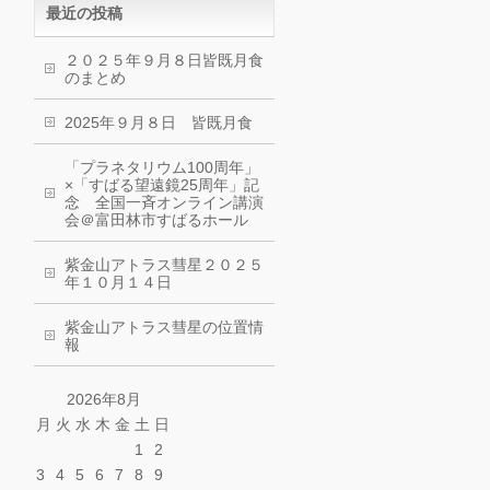
最近の投稿
２０２５年９月８日皆既月食
のまとめ
2025年９月８日 皆既月食
「プラネタリウム100周年」
×「すばる望遠鏡25周年」記
念 全国一斉オンライン講演
会＠富田林市すばるホール
紫金山アトラス彗星２０２５
年１０月１４日
紫金山アトラス彗星の位置情
報
2026年8月
月
火
水
木
金
土
日
1
2
3
4
5
6
7
8
9