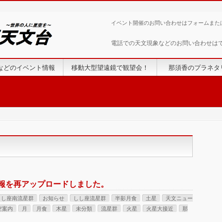
イベント開催のお問い合わせはフォームまた
電話での天文現象などのお問い合わせは
などのイベント情報
移動大型望遠鏡で観望会！
那須香のプラネタ
情報を再アップロードしました。
うし座南流星群
お知らせ
しし座流星群
半影月食
土星
天文ニュー
空案内
月
月食
木星
未分類
流星群
火星
火星大接近
那