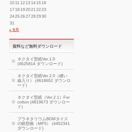
10
11
12
13
14
15
16
17
18
19
20
21
22
23
24
25
26
27
28
29
30
31
« 9月
資料など無料ダウンロード
ネクタイ型紙Ver.1.0
(4625814 ダウンロード)
ネクタイ型紙Ver.2.0（縫い
線入り） (4618652 ダウンロ
ード)
ネクタイ型紙（Ver.2.1）For
cotton (4819673 ダウンロー
ド)
プラネタリウムBGMタイス
の瞑想曲（MP3） (4452341
ダウンロード)