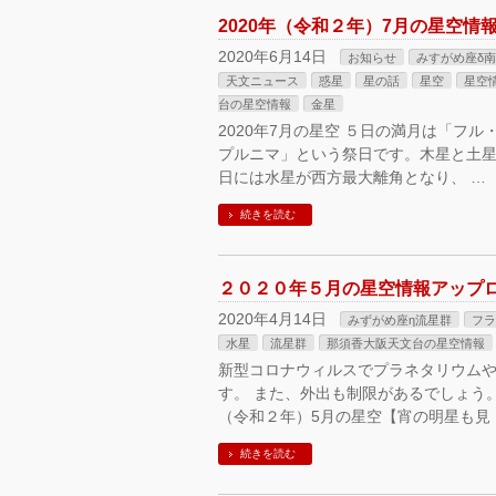
2020年（令和２年）7月の星空
2020年6月14日
お知らせ
みすがめ座δ
天文ニュース
惑星
星の話
星空
星空
台の星空情報
金星
2020年7月の星空 ５日の満月は「フ
プルニマ」という祭日です。木星と土星
日には水星が西方最大離角となり、 …
続きを読む
２０２０年５月の星空情報アップ
2020年4月14日
みずがめ座η流星群
フラ
水星
流星群
那須香大阪天文台の星空情報
新型コロナウィルスでプラネタリウム
す。 また、外出も制限があるでしょう。
（令和２年）5月の星空【宵の明星も見 
続きを読む