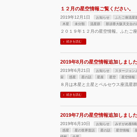
１２月の星空情報ご覧ください。
2019年12月1日
お知らせ
ふたご座流星
木星
未分類
流星群
那須香大阪天文台の
２０１９年１２月の星空情報。ふたご
続きを読む
2019年8月の星空情報追加しまし
2019年6月21日
お知らせ
スタージョン
宙
惑星
星の話
星座
星空
星空情報
８月は木星と土星とペルセウス座流星
続きを読む
2019年7月の星空情報追加しまし
2019年6月10日
お知らせ
みすがめ座δ
惑星
星の世界昔話
星の話
星空情報
情報
金星