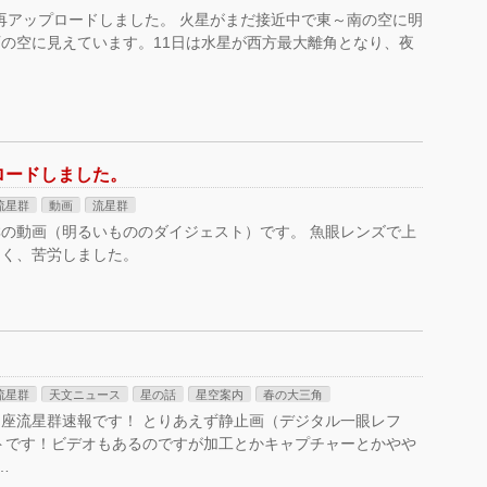
を再アップロードしました。 火星がまだ接近中で東～南の空に明
の空に見えています。11日は水星が西方最大離角となり、夜
ロードしました。
流星群
動画
流星群
星群の動画（明るいもののダイジェスト）です。 魚眼レンズで上
るく、苦労しました。
流星群
天文ニュース
星の話
星空案内
春の大三角
ス座流星群速報です！ とりあえず静止画（デジタル一眼レフ
トです！ビデオもあるのですが加工とかキャプチャーとかやや
…