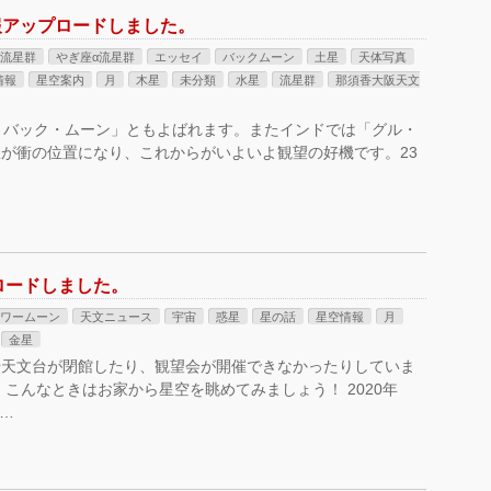
情報アップロードしました。
南流星群
やぎ座α流星群
エッセイ
バックムーン
土星
天体写真
情報
星空案内
月
木星
未分類
水星
流星群
那須香大阪天文
ル・バック・ムーン」ともよばれます。またインドでは「グル・
が衝の位置になり、これからがいよいよ観望の好機です。23
ロードしました。
ワームーン
天文ニュース
宇宙
惑星
星の話
星空情報
月
金星
や天文台が閉館したり、観望会が開催できなかったりしていま
こんなときはお家から星空を眺めてみましょう！ 2020年
…