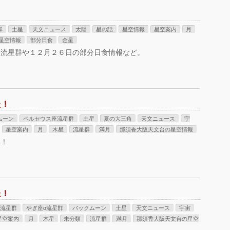
群
土星
天文ニュース
太陽
星の話
星空情報
星空案内
月
星空情報
部分日食
金星
座流星群や１２月２６日の部分日食情報など。
た！
ムーン
ペルセウス座流星群
土星
夏の大三角
天文ニュース
宇
星空案内
月
木星
流星群
満月
那須香大阪天文台の星空情報
群！
た！
南流星群
やぎ座α流星群
バックムーン
土星
天文ニュース
宇宙
星空案内
月
木星
未分類
流星群
満月
那須香大阪天文台の星空