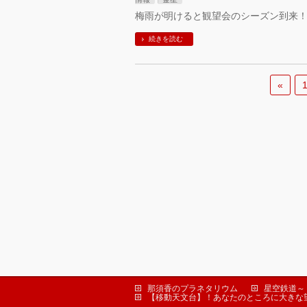
梅雨が明けると観望会のシーズン到来
続きを読む
«
那須香のプラネタリウム
星空鉄道～
【移動天文台】！あなたのところに大きな