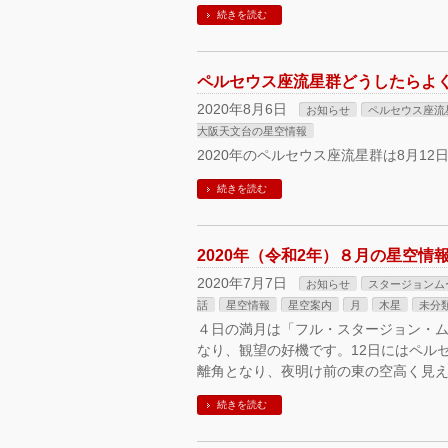
続きを読む
ペルセウス座流星群どうしたらよく見
2020年8月6日
お知らせ
ペルセウス座流
大阪天文台の星空情報
2020年のペルセウス座流星群は8月12
続きを読む
2020年（令和2年）８月の星空
2020年7月7日
お知らせ
スタージョンム
話
星空情報
星空案内
月
木星
未分
４日の満月は「フル・スタージョン・
なり、観望の好機です。12日にはペル
離角となり、夜明け前の東の空高く見え
続きを読む