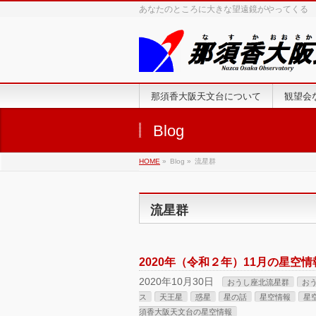
あなたのところに大きな望遠鏡がやってくる
那須香大阪天文台について
観望会
Blog
HOME
»
Blog »
流星群
流星群
2020年（令和２年）11月の星空
2020年10月30日
おうし座北流星群
お
ス
天王星
惑星
星の話
星空情報
星
須香大阪天文台の星空情報