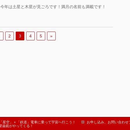
！今年は土星と木星が見ごろです！満月の名前も満載です！
1
2
3
4
5
»
「星空」＋「鉄道」電車に乗って宇宙へ行こう！
お申し込み、お問い合わせ
望遠鏡がやってくる！