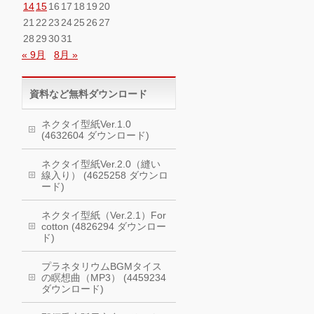
14
15
16
17
18
19
20
21
22
23
24
25
26
27
28
29
30
31
« 9月
8月 »
資料など無料ダウンロード
ネクタイ型紙Ver.1.0
(4632604 ダウンロード)
ネクタイ型紙Ver.2.0（縫い
線入り） (4625258 ダウンロ
ード)
ネクタイ型紙（Ver.2.1）For
cotton (4826294 ダウンロー
ド)
プラネタリウムBGMタイス
の瞑想曲（MP3） (4459234
ダウンロード)