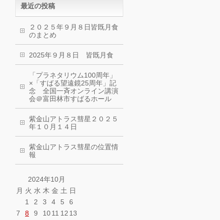
最近の投稿
２０２５年９月８日皆既月食
のまとめ
2025年９月８日 皆既月食
「プラネタリウム100周年」
×「すばる望遠鏡25周年」記
念 全国一斉オンライン講演
会＠富田林市すばるホール
紫金山アトラス彗星２０２５
年１０月１４日
紫金山アトラス彗星の位置情
報
2024年10月
月
火
水
木
金
土
日
1
2
3
4
5
6
7
8
9
10
11
12
13