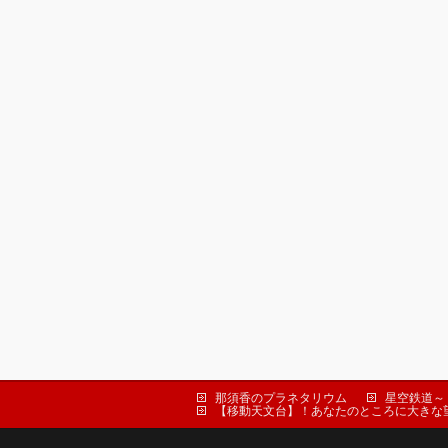
那須香のプラネタリウム
星空鉄道～
【移動天文台】！あなたのところに大きな