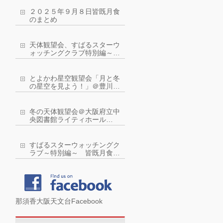
２０２５年９月８日皆既月食
のまとめ
天体観望会、すばるスターウ
ォッチングクラブ特別編～皆
既月食を観察しよう！
とよかわ星空観望会「月と冬
の星空を見よう！」＠豊川市
ジオスペース館：令和４年２
月５日(土曜)
冬の天体観望会＠大阪府立中
央図書館ライティホール
2022年2月11日（金・祝）
すばるスターウォッチングク
ラブ～特別編～ 皆既月食に
近い？！部分月食を観察しよ
う！
那須香大阪天文台Facebook