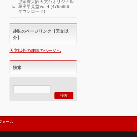
那須香大阪天文台オリジナル
星座早見盤Ver.4 (4765856
ダウンロード)
趣味のページリンク【天文以
外】
天文以外の趣味のページへ
検索
フォーム