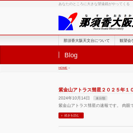
あなたのところに大きな望遠鏡がやってくる
那須香大阪天文台について
観望会
Blog
HOME
»
紫金山アトラス彗星２０２５年１
2024年10月14日
未分類
紫金山アトラス彗星の速報です。 肉眼
続きを読む