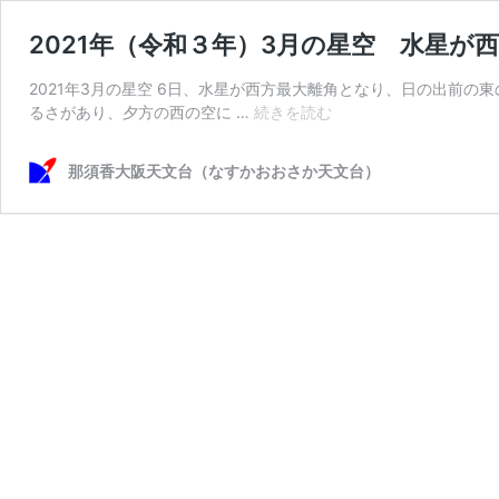
2021年（令和３年）3月の星空 水星
2021年3月の星空 6日、水星が西方最大離角となり、日の出前
2021
るさがあり、夕方の西の空に …
続きを読む
年
（令
那須香大阪天文台（なすかおおさか天文台）
和
３
年）
3
月
の
星
空
水
星
が
西
方
最