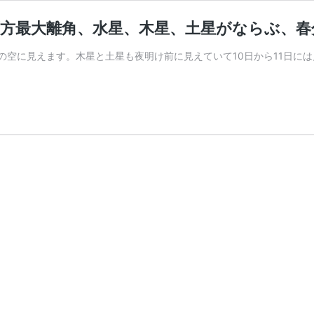
が西方最大離角、水星、木星、土星がならぶ、
の東の空に見えます。木星と土星も夜明け前に見えていて10日から11日